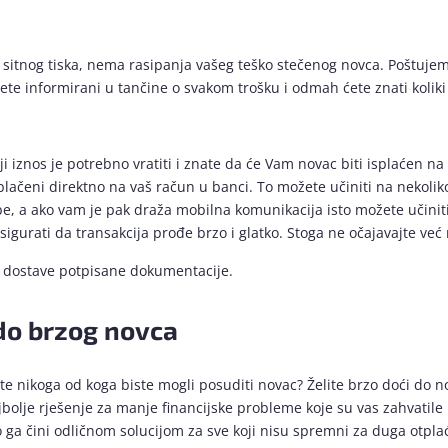
nog tiska, nema rasipanja vašeg teško stečenog novca. Poštujemo 
ćete informirani u tančine o svakom trošku i odmah ćete znati koliki 
ji iznos je potrebno vratiti i znate da će Vam novac biti isplaćen 
plačeni direktno na vaš račun u banci. To možete učiniti na nekolik
e, a ako vam je pak draža mobilna komunikacija isto možete učin
sigurati da transakcija prođe brzo i glatko. Stoga ne očajavajte ve
od dostave potpisane dokumentacije.
 do brzog novca
e nikoga od koga biste mogli posuditi novac? Želite brzo doći do n
jbolje rješenje za manje financijske probleme koje su vas zahvati
to ga čini odličnom solucijom za sve koji nisu spremni za duga otp