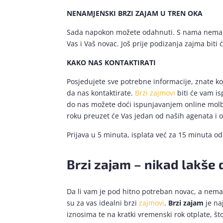
NENAMJENSKI BRZI ZAJAM U TREN OKA
Sada napokon možete odahnuti. S nama nema sit
Vas i Vaš novac. Još prije podizanja zajma biti 
KAKO NAS KONTAKTIRATI
Posjedujete sve potrebne informacije, znate ko
da nas kontaktirate.
Brzi zajmovi
biti će vam is
do nas možete doći ispunjavanjem online molb
roku preuzet će Vas jedan od naših agenata i o
Prijava u 5 minuta, isplata već za 15 minuta 
Brzi zajam – nikad lakše
Da li vam je pod hitno potreban novac, a nemat
su za vas idealni brzi
zajmovi
.
Brzi zajam
je na
iznosima te na kratki vremenski rok otplate, š