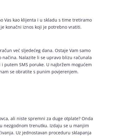
Vas kao klijenta i u skladu s time tretiramo
je konačni iznos koji je potrebno vratiti.
na račun već sljedećeg dana. Ostaje Vam samo
o načina. Nalazite li se upravo blizu računala
iti i putem SMS poruke. U najbržem mogućem
ć nam se obratite s punim povjerenjem.
ovca, ali niste spremni za duge otplate? Onda
le u nezgodnom trenutku. Izdaju se u manjim
laćivanja. Uz jednostavan proceduru sklapanja