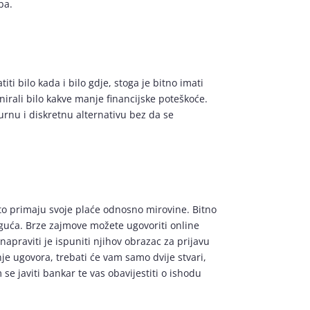
ba.
 bilo kada i bilo gdje, stoga je bitno imati
irali bilo kakve manje financijske poteškoće.
nu i diskretnu alternativu bez da se
to primaju svoje plaće odnosno mirovine. Bitno
moguća. Brze zajmove možete ugovoriti online
apraviti je ispuniti njihov obrazac za prijavu
je ugovora, trebati će vam samo dvije stvari,
 javiti bankar te vas obavijestiti o ishodu