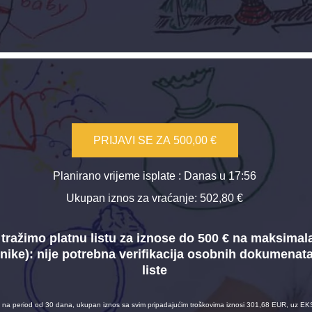
PRIJAVI SE ZA
500,00 €
Planirano vrijeme isplate
: Danas u 17:56
Ukupan iznos za vraćanje:
502,80 €
tražimo platnu listu za iznose do 500 € na maksimal
nike):
nije potrebna verifikacija osobnih dokumenat
liste
na period od 30 dana, ukupan iznos sa svim pripadajućim troškovima iznosi 301,68 EUR, uz EK