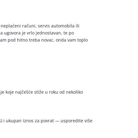
neplaćeni računi, servis automobila ili
ja ugovora je vrlo jednostavan, te po
e vam pod hitno treba novac, onda vam toplo
e koje najčešće stiže u roku od nekoliko
KS) i ukupan iznos za povrat — usporedite više