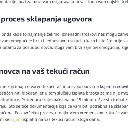
ntacije, brzi zajmovi vam osiguravaju novac kada vam najviše tre
 proces sklapanja ugovora
nda kada to najmanje želimo. Iznenadni troškovi nas mogu zahvatiti
m
vam omogućuje brzu i jednostavnu soluciju kako biste što prije san
a pitamo za posudbu novca, stoga vam brzi zajmovi omogućuju sigur
 novca na vaš tekući račun
ne koji imaju otvoren tekući račun u svojo banci na kojemu redovi
zaštićen niti blokiran jer u tom slučaju isplata brzoga zajma nije 
ditne kuće. Procedura traje maksimalno 15 minuta. Sve što trebate n
aju. Što se tiče dokumentacije koja će vam biti potrebna za sklapan
računa. Po završetku proces, u najkraćem vremenskom roku će vam se
vam se
zajam
isplatiti na vaš tekući račun istoga dana.