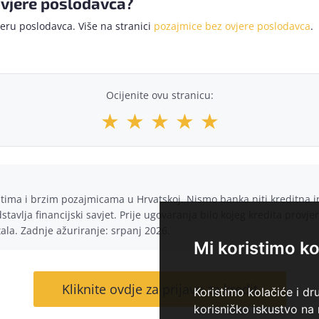
ovjere poslodavca?
jeru poslodavca. Više na stranici
pozajmice bez ovjere poslodavca
.
Ocijenite ovu stranicu:
★
★
★
★
★
ditima i brzim pozajmicama u Hrvatskoj. Nismo banka niti kreditna 
tavlja financijski savjet. Prije ugovaranja bilo kojeg kredita provje
tala. Zadnje ažuriranje: srpanj 2026.
Mi koristimo ko
Kliknite ovdje za prijavu za kredit
Koristimo kolačiće i dr
korisničko iskustvo na