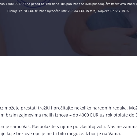
 iznos 1.000,00 EUR na period od 150 dana, ukupan iznos sa svim pripadajućim troškovima iznos
Premije 16,70 EUR te iznos mjesečne rate 203,34 EUR (5 rata). Najveća EKS: 7,15 %
 izlaz možete prestati tražiti i pročitajte nekoliko narednih redaka. 
m brzim zajmovima malih iznosa – do 4000 EUR uz rok otplate do 5
n je samo Vaš. Raspolažite s njime po vlastitoj volji. Nas ne zanima
nje koje bez ove opcije ne bi bilo moguće. Izbor je na Vama.