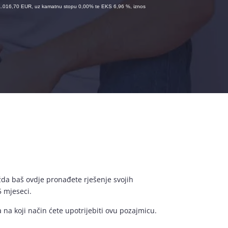
i 1.016,70 EUR, uz kamatnu stopu 0,00% te EKS 6,96 %, iznos
Možda baš ovdje pronađete rješenje svojih
 mjeseci.
 na koji način ćete upotrijebiti ovu pozajmicu.