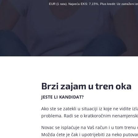
EUR (1 rata). Najveća EKS: 7,15%, Plus kredit: Uz zatraženi
Brzi zajam u tren oka
JESTE LI KANDIDAT?
Ako ste se zatekli u situaciji iz koje ne vidite
problema. Radi se o kratkoročnim nenamjenski
Novac se isplaćuje na Vaš račun i u tom trenu o
Možda ćete je čak i upotrijebiti za neko putova