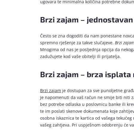
ugovara te minimalna količina potrebne dokume
Brzi zajam – jednostavan
Često se zna dogoditi da nam ponestane novca o
spremno rješenje za takve slučajeve.
Brzi zaja
Mnogima od nas je posljednja opcija da nekog
zadužujete kod vaše obitelji ili prijatelja.
Brzi zajam – brza isplata
Brzi zajam
je dostupan za sve punoljetne građa
je napomenuti da vaš račun ne smije biti niti 
bez potrebe odlaska u poslovnicu banke ili kre
te im poslati skenove dokumenata koje zahtijev
osobna iskaznica te kartica od vašega tekućeg 
vašeg zahtjeva. Pri uspješnom odobrenju će 