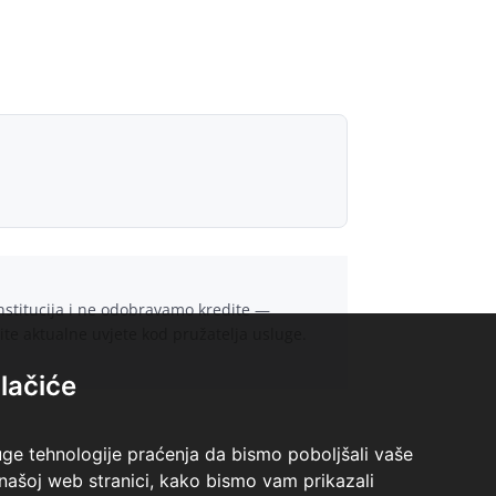
institucija i ne odobravamo kredite —
rite aktualne uvjete kod pružatelja usluge.
lačiće
uge tehnologije praćenja da bismo poboljšali vaše
 našoj web stranici, kako bismo vam prikazali