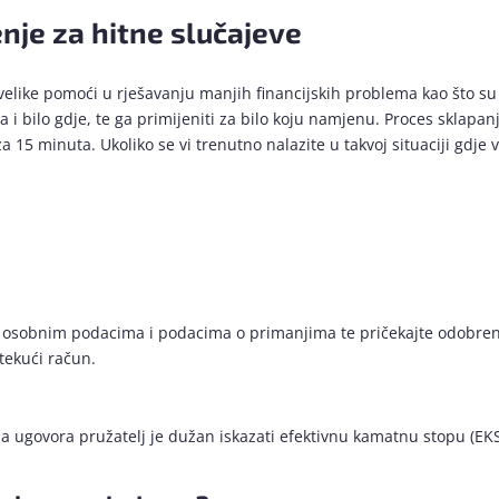
enje za hitne slučajeve
velike pomoći u rješavanju manjih financijskih problema kao što su 
a i bilo gdje, te ga primijeniti za bilo koju namjenu. Proces sklapan
a 15 minuta. Ukoliko se vi trenutno nalazite u takvoj situaciji gdj
 s osobnim podacima i podacima o primanjima te pričekajte odobrenj
tekući račun.
pisa ugovora pružatelj je dužan iskazati efektivnu kamatnu stopu (E