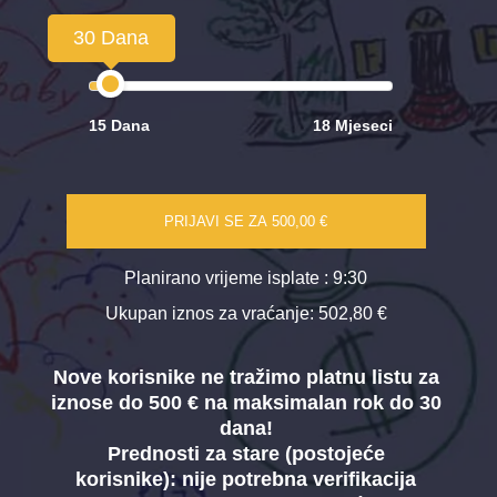
30 Dana
15 Dana
18 Mjeseci
PRIJAVI SE ZA
500,00 €
Planirano vrijeme isplate
: 9:30
Ukupan iznos za vraćanje:
502,80 €
Nove korisnike ne tražimo platnu listu za
iznose do 500 € na maksimalan rok do 30
dana!
Prednosti za stare (postojeće
korisnike):
nije potrebna verifikacija