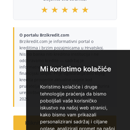
★
★
★
★
★
O portalu Brzikredit.com
Brzikredit.com je informativni portal o
kreditima i brzim pozajmicama u Hrvatskoj.
Nismo banka niti kreditna institucija i ne
odobravamo kredite — sadržaj je
informativnog karaktera i ne predstavlja
Mi koristimo kolačiće
financijski savjet. Prije ugovaranja bilo kojeg
kredita provjerite aktualne uvjete kod
pružatelja usluge. Sadržaj provjerava i ažurira
Koristimo kolačiće i druge
uredništvo portala. Zadnje ažuriranje: srpanj
tehnologije praćenja da bismo
2026.
poboljšali vaše korisničko
iskustvo na našoj web stranici,
kako bismo vam prikazali
personalizirani sadržaj i ciljane
Kliknite ovdje za prijavu za kredit
oglase, analizirali promet na našoj