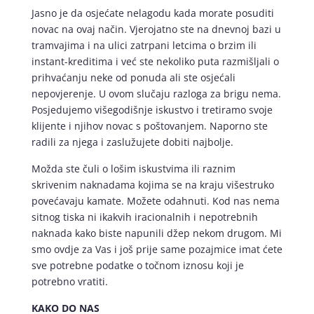
Jasno je da osjećate nelagodu kada morate posuditi
novac na ovaj način. Vjerojatno ste na dnevnoj bazi u
tramvajima i na ulici zatrpani letcima o brzim ili
instant-kreditima i već ste nekoliko puta razmišljali o
prihvaćanju neke od ponuda ali ste osjećali
nepovjerenje. U ovom slučaju razloga za brigu nema.
Posjedujemo višegodišnje iskustvo i tretiramo svoje
klijente i njihov novac s poštovanjem. Naporno ste
radili za njega i zaslužujete dobiti najbolje.
Možda ste čuli o lošim iskustvima ili raznim
skrivenim naknadama kojima se na kraju višestruko
povećavaju kamate. Možete odahnuti. Kod nas nema
sitnog tiska ni ikakvih iracionalnih i nepotrebnih
naknada kako biste napunili džep nekom drugom. Mi
smo ovdje za Vas i još prije same pozajmice imat ćete
sve potrebne podatke o točnom iznosu koji je
potrebno vratiti.
KAKO DO NAS