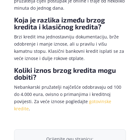
pružatelja cijeli postupak je online i traje od nekoliko
minuta do jednog dana.
Koja je razlika između brzog
kredita i klasičnog kredita?
Brzi kredit ima jednostavniju dokumentaciju, brže
odobrenje i manje iznose, ali u pravilu i višu
kamatnu stopu. Klasični bankovni kredit isplati se za
veće iznose i dulje rokove otplate.
Koliki iznos brzog kredita mogu
dobiti?
Nebankarski pružatelji najčešće odobravaju od 100
do 4.000 eura, ovisno o primanjima i kreditnoj
povijesti. Za veće iznose pogledajte
gotovinske
kredite
.
Ocijenite ovu stranicu: