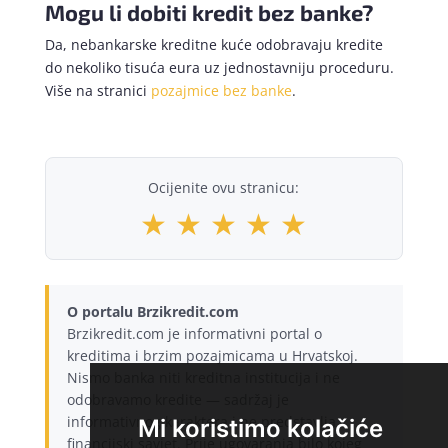
Mogu li dobiti kredit bez banke?
Da, nebankarske kreditne kuće odobravaju kredite
do nekoliko tisuća eura uz jednostavniju proceduru.
Više na stranici
pozajmice bez banke
.
Ocijenite ovu stranicu:
★
★
★
★
★
O portalu Brzikredit.com
Brzikredit.com je informativni portal o
kreditima i brzim pozajmicama u Hrvatskoj.
Nismo banka niti kreditna institucija i ne
odobravamo kredite — sadržaj je
informativnog karaktera i ne predstavlja
Mi koristimo kolačiće
financijski savjet. Prije ugovaranja bilo kojeg