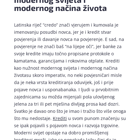
modernog načina života
Latinska riječ “credo” znači vjerujem i kumovala je
imenovanju posudbi novca, jer je i kredit stvar
povjerenja ili davanje novca na povjerenje. E sad, na
povjerenje ne znači baš “na lijepe oči”, jer banke za
svoje kredite imaju točno propisane protokole o
kamatama, garancijama i rokovima otplate. Krediti
kao nužnost modernog svijeta i modernog načina
životasu skoro imperativ, no neki povjesničari misle
da je neka vrsta kreditiranja oduvijek, još i prije
pojave novca i usponabanaka. I ljudi u prvobitnim
zajednicama su možda mijenjali pola ulovljenog
jelena za tri ili pet mješina divljeg prosa kad dozri.
Svatko je davao ono što je imao i tražio što više onoga
što mu nedostaje.
Krediti
u svom punom značenju su
se ipak pojavili s pojavom novca i razvoja trgovine.
Moderni svijet opstaje na dobro promišljenoj
kreditnoj mreži, iako se ponekada laiku čini da je