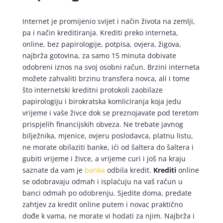
Internet je promijenio svijet i način života na zemlji,
pa i način kreditiranja. Krediti preko interneta,
online, bez papirologije, potpisa, ovjera, žigova,
najbrža gotovina, za samo 15 minuta dobivate
odobreni iznos na svoj osobni račun. Brzini interneta
možete zahvaliti brzinu transfera novca, ali i tome
što internetski kreditni protokoli zaobilaze
papirologiju i birokratska komliciranja koja jedu
vrijeme i vaše živce dok se preznojavate pod teretom
prispjelih financijskih obveza. Ne trebate javnog
bilježnika, mjenice, ovjeru poslodavca, platnu listu,
ne morate obilaziti banke, ići od šaltera do šaltera i
gubiti vrijeme i živce, a vrijeme curi i još na kraju
saznate da vam je
banka
odbila kredit.
Krediti
online
se odobravaju odmah i isplaćuju na vaš račun u
banci odmah po odobrenju. Sjedite doma, predate
zahtjev za kredit online putem i novac praktično
dođe k vama, ne morate vi hodati za njim. Najbrža i