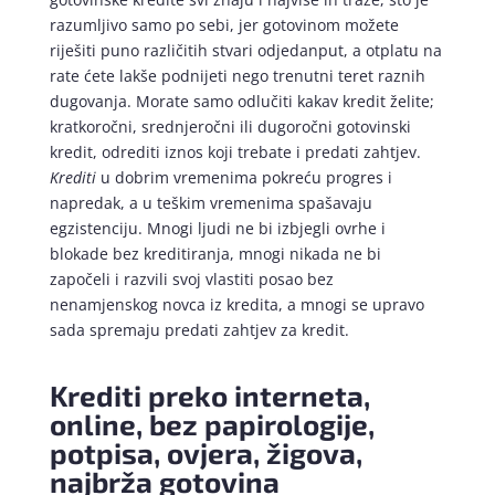
razumljivo samo po sebi, jer gotovinom možete
riješiti puno različitih stvari odjedanput, a otplatu na
rate ćete lakše podnijeti nego trenutni teret raznih
dugovanja. Morate samo odlučiti kakav kredit želite;
kratkoročni, srednjeročni ili dugoročni gotovinski
kredit, odrediti iznos koji trebate i predati zahtjev.
Krediti
u dobrim vremenima pokreću progres i
napredak, a u teškim vremenima spašavaju
egzistenciju. Mnogi ljudi ne bi izbjegli ovrhe i
blokade bez kreditiranja, mnogi nikada ne bi
započeli i razvili svoj vlastiti posao bez
nenamjenskog novca iz kredita, a mnogi se upravo
sada spremaju predati zahtjev za kredit.
Krediti preko interneta,
online, bez papirologije,
potpisa, ovjera, žigova,
najbrža gotovina