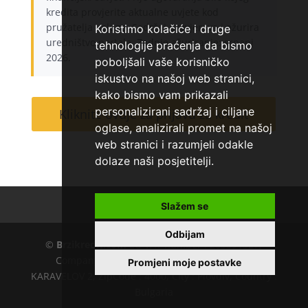
kredita provjerite aktualne uvjete kod
pružatelja usluge. Sadržaj provjerava i ažurira
Koristimo kolačiće i druge
uredništvo portala. Zadnje ažuriranje: srpanj
tehnologije praćenja da bismo
2026.
poboljšali vaše korisničko
iskustvo na našoj web stranici,
kako bismo vam prikazali
personalizirani sadržaj i ciljane
Kliknite ovdje za prijavu za kredit
oglase, analizirali promet na našoj
web stranici i razumjeli odakle
dolaze naši posjetitelji.
Kontakt
O nama
Slažem se
Odbijam
©
Brzikredit.com
EU VAT number : 205391327,
Company :
KD CAPITAL LTD
, Adress : UL.L.
Promjeni moje postavke
KARAVELOV 2, ZipCode : 4000, City : Plovdiv, Country :
Bulgaria