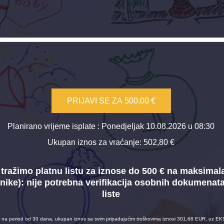
PRIJAVI SE ZA
500,00 €
Planirano vrijeme isplate
: Ponedjeljak 10.08.2026 u 08:30
Ukupan iznos za vraćanje:
502,80 €
tražimo platnu listu za iznose do 500 € na maksimal
nike):
nije potrebna verifikacija osobnih dokumenat
liste
na period od 30 dana, ukupan iznos sa svim pripadajućim troškovima iznosi 301,68 EUR, uz EK