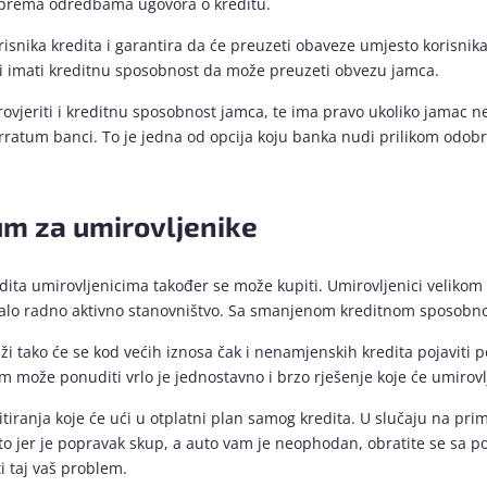
 prema odredbama ugovora o kreditu.
risnika kredita i garantira da će preuzeti obaveze umjesto korisnika 
 i imati kreditnu sposobnost da može preuzeti obvezu jamca.
ovjeriti i kreditnu sposobnost jamca, te ima pravo ukoliko jamac ne
rratum banci. To je jedna od opcija koju banka nudi prilikom odobr
um za umirovljenike
dita umirovljenicima također se može kupiti. Umirovljenici velikom
alo radno aktivno stanovništvo. Sa smanjenom kreditnom sposobno
raži tako će se kod većih iznosa čak i nenamjenskih kredita pojaviti
 može ponuditi vrlo je jednostavno i brzo rješenje koje će umirovl
tiranja koje će ući u otplatni plan samog kredita. U slučaju na pri
to jer je popravak skup, a auto vam je neophodan, obratite se sa 
i taj vaš problem.