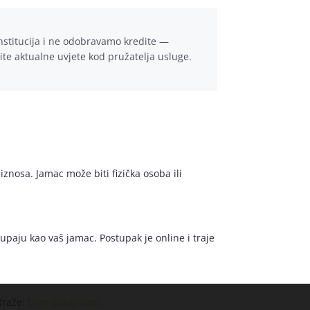
institucija i ne odobravamo kredite —
rite aktualne uvjete kod pružatelja usluge.
znosa. Jamac može biti fizička osoba ili
paju kao vaš jamac. Postupak je online i traje
traže:
brze pozajmice
.