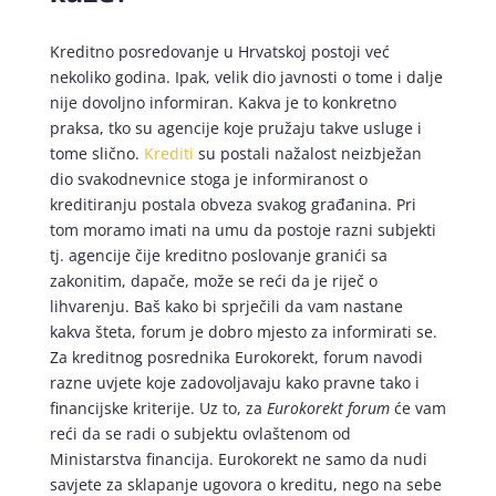
Kreditno posredovanje u Hrvatskoj postoji već
nekoliko godina. Ipak, velik dio javnosti o tome i dalje
nije dovoljno informiran. Kakva je to konkretno
praksa, tko su agencije koje pružaju takve usluge i
tome slično.
Krediti
su postali nažalost neizbježan
dio svakodnevnice stoga je informiranost o
kreditiranju postala obveza svakog građanina. Pri
tom moramo imati na umu da postoje razni subjekti
tj. agencije čije kreditno poslovanje granići sa
zakonitim, dapače, može se reći da je riječ o
lihvarenju. Baš kako bi sprječili da vam nastane
kakva šteta, forum je dobro mjesto za informirati se.
Za kreditnog posrednika Eurokorekt, forum navodi
razne uvjete koje zadovoljavaju kako pravne tako i
financijske kriterije. Uz to, za
Eurokorekt forum
će vam
reći da se radi o subjektu ovlaštenom od
Ministarstva financija. Eurokorekt ne samo da nudi
savjete za sklapanje ugovora o kreditu, nego na sebe