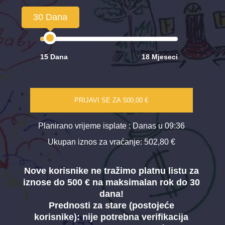
30 Dana
15 Dana
18 Mjeseci
PRIJAVI SE ZA
500,00 €
Planirano vrijeme isplate
: Danas u 09:36
Ukupan iznos za vraćanje:
502,80 €
Nove korisnike ne tražimo platnu listu za
iznose do 500 € na maksimalan rok do 30
dana!
Prednosti za stare (postojeće
korisnike):
nije potrebna verifikacija