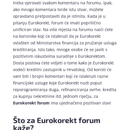
treba vjerovati svakom komentaru na forumu. Ipak,
ako mnogo komentara tvrde istu stvar, možete
opravdano pretpostaviti da je istinita. Kada je u
pitanju Eurokorekt, forum će imati poprilično
unificiran stav. Na više mjesta na forumu naići ćete
na korisnike koji će istaknuti da je Eurokorekt
ovlašten od Ministarstva financija za pružanje usluga
kreditiranja. Isto tako, mnoge osobe će se javiti s
pozitivnim iskustvima suradnje s Eurokorektom.
Dosta postova ćete vidjeti o tome kako je Eurokorekt
vodeći kreditni zastupnik u Hrvatskoj. Od koristi će
vam biti i brojni komentari koji će istaknuti razne
financijske usluge koje Eurokorekt nudi poput
reporogramiranja duga, refinanciranja ovrhe, kredita
za kupnju nekretnine itd. Jednom riječju, za
Eurokorekt forum
ima ujednačeno pozitivan stav!
Što za Eurokorekt forum
kaže?