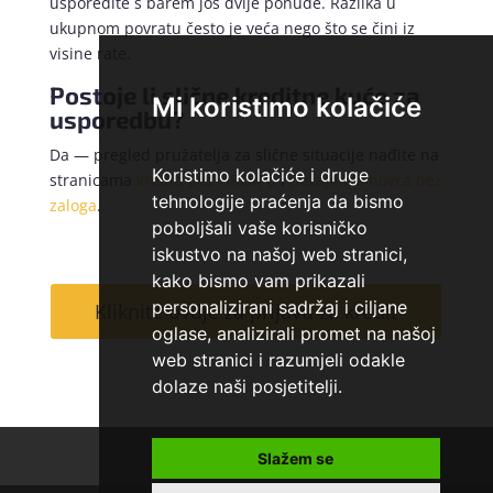
usporedite s barem još dvije ponude. Razlika u
ukupnom povratu često je veća nego što se čini iz
visine rate.
Postoje li slične kreditne kuće za
Mi koristimo kolačiće
usporedbu?
Da — pregled pružatelja za slične situacije nađite na
Koristimo kolačiće i druge
stranicama
krediti bez HROK-a
i
pozajmice novca bez
tehnologije praćenja da bismo
zaloga
.
poboljšali vaše korisničko
iskustvo na našoj web stranici,
kako bismo vam prikazali
personalizirani sadržaj i ciljane
Kliknite ovdje za prijavu za kredit
oglase, analizirali promet na našoj
web stranici i razumjeli odakle
dolaze naši posjetitelji.
Kontakt
O nama
Slažem se