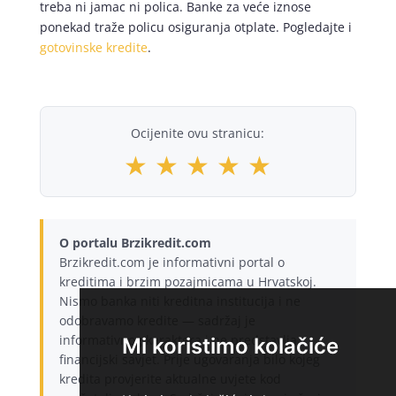
treba ni jamac ni polica. Banke za veće iznose
ponekad traže policu osiguranja otplate. Pogledajte i
gotovinske kredite
.
Ocijenite ovu stranicu:
★
★
★
★
★
O portalu Brzikredit.com
Brzikredit.com je informativni portal o
kreditima i brzim pozajmicama u Hrvatskoj.
Nismo banka niti kreditna institucija i ne
odobravamo kredite — sadržaj je
informativnog karaktera i ne predstavlja
Mi koristimo kolačiće
financijski savjet. Prije ugovaranja bilo kojeg
kredita provjerite aktualne uvjete kod