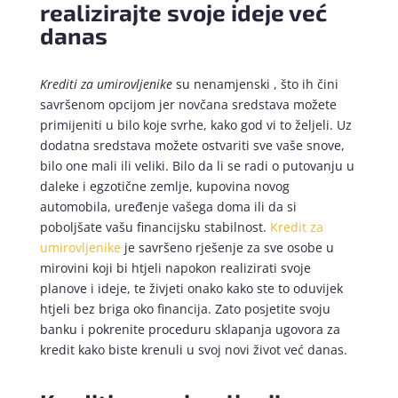
realizirajte svoje ideje već
danas
Krediti za umirovljenike
su nenamjenski , što ih čini
savršenom opcijom jer novčana sredstava možete
primijeniti u bilo koje svrhe, kako god vi to željeli. Uz
dodatna sredstava možete ostvariti sve vaše snove,
bilo one mali ili veliki. Bilo da li se radi o putovanju u
daleke i egzotične zemlje, kupovina novog
automobila, uređenje vašega doma ili da si
poboljšate vašu financijsku stabilnost.
Kredit za
umirovljenike
je savršeno rješenje za sve osobe u
mirovini koji bi htjeli napokon realizirati svoje
planove i ideje, te živjeti onako kako ste to oduvijek
htjeli bez briga oko financija. Zato posjetite svoju
banku i pokrenite proceduru sklapanja ugovora za
kredit kako biste krenuli u svoj novi život već danas.