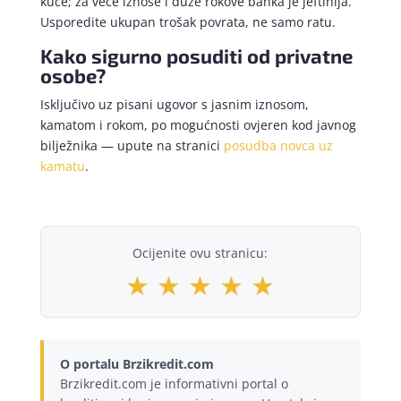
kuće; za veće iznose i duže rokove banka je jeftinija.
Usporedite ukupan trošak povrata, ne samo ratu.
Kako sigurno posuditi od privatne
osobe?
Isključivo uz pisani ugovor s jasnim iznosom,
kamatom i rokom, po mogućnosti ovjeren kod javnog
bilježnika — upute na stranici
posudba novca uz
kamatu
.
Ocijenite ovu stranicu:
★
★
★
★
★
O portalu Brzikredit.com
Brzikredit.com je informativni portal o