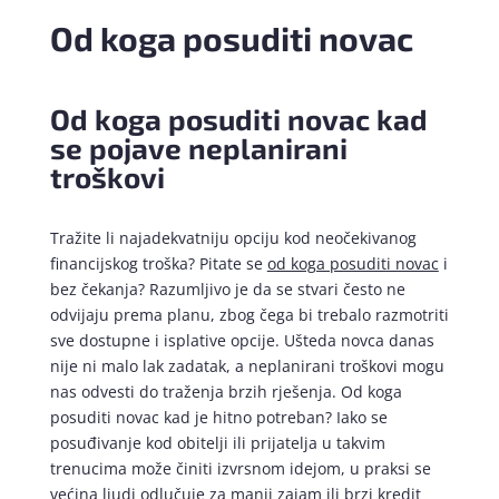
Od koga posuditi novac
Od koga posuditi novac kad
se pojave neplanirani
troškovi
Tražite li najadekvatniju opciju kod neočekivanog
financijskog troška? Pitate se
od koga posuditi novac
i
bez čekanja? Razumljivo je da se stvari često ne
odvijaju prema planu, zbog čega bi trebalo razmotriti
sve dostupne i isplative opcije. Ušteda novca danas
nije ni malo lak zadatak, a neplanirani troškovi mogu
nas odvesti do traženja brzih rješenja. Od koga
posuditi novac kad je hitno potreban? Iako se
posuđivanje kod obitelji ili prijatelja u takvim
trenucima može činiti izvrsnom idejom, u praksi se
većina ljudi odlučuje za manji zajam ili brzi kredit