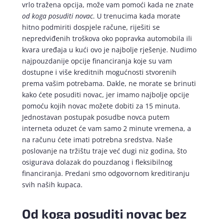
vrlo tražena opcija, može vam pomoći kada ne znate
od koga posuditi novac
. U trenucima kada morate
hitno podmiriti dospjele račune, riješiti se
nepredviđenih troškova oko popravka automobila ili
kvara uređaja u kući ovo je najbolje rješenje. Nudimo
najpouzdanije opcije financiranja koje su vam
dostupne i više kreditnih mogućnosti stvorenih
prema vašim potrebama. Dakle, ne morate se brinuti
kako ćete posuditi novac, jer imamo najbolje opcije
pomoću kojih novac možete dobiti za 15 minuta.
Jednostavan postupak posudbe novca putem
interneta oduzet će vam samo 2 minute vremena, a
na računu ćete imati potrebna sredstva. Naše
poslovanje na tržištu traje već dugi niz godina, što
osigurava dolazak do pouzdanog i fleksibilnog
financiranja. Predani smo odgovornom kreditiranju
svih naših kupaca.
Od koga posuditi novac bez