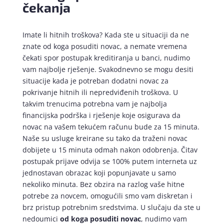
čekanja
Imate li hitnih troškova? Kada ste u situaciji da ne
znate od koga posuditi novac, a nemate vremena
čekati spor postupak kreditiranja u banci, nudimo
vam najbolje rješenje. Svakodnevno se mogu desiti
situacije kada je potreban dodatni novac za
pokrivanje hitnih ili nepredviđenih troškova. U
takvim trenucima potrebna vam je najbolja
financijska podrška i rješenje koje osigurava da
novac na vašem tekućem računu bude za 15 minuta.
Naše su usluge kreirane su tako da traženi novac
dobijete u 15 minuta odmah nakon odobrenja. Čitav
postupak prijave odvija se 100% putem interneta uz
jednostavan obrazac koji popunjavate u samo
nekoliko minuta. Bez obzira na razlog vaše hitne
potrebe za novcem, omogućili smo vam diskretan i
brz pristup potrebnim sredstvima. U slučaju da ste u
nedoumici
od koga posuditi novac
, nudimo vam