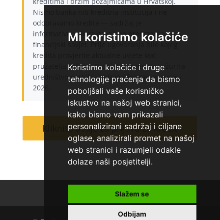
kreditima i brzim pozajmicama u Hrvatskoj.
Nismo banka niti kreditna institucija i ne
odobravamo kredite — sadržaj je
informativnog karaktera i ne predstavlja
Mi koristimo kolačiće
financijski savjet. Prije ugovaranja bilo kojeg
kredita provjerite aktualne uvjete kod
pružatelja usluge. Sadržaj provjerava i ažurira
Koristimo kolačiće i druge
uredništvo portala. Zadnje ažuriranje: srpanj
tehnologije praćenja da bismo
2026.
poboljšali vaše korisničko
iskustvo na našoj web stranici,
kako bismo vam prikazali
personalizirani sadržaj i ciljane
Kliknite ovdje za prijavu za kredit
oglase, analizirali promet na našoj
web stranici i razumjeli odakle
dolaze naši posjetitelji.
Kontakt
O nama
Slažem se
Odbijam