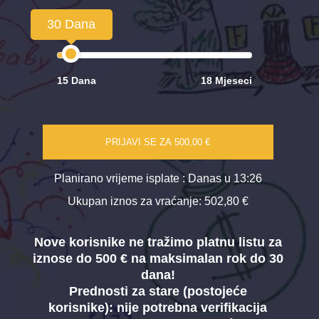
30 Dana
15 Dana
18 Mjeseci
PRIJAVI SE ZA
500,00 €
Planirano vrijeme isplate
: Danas u 13:26
Ukupan iznos za vraćanje:
502,80 €
Nove korisnike ne tražimo platnu listu za
iznose do 500 € na maksimalan rok do 30
dana!
Prednosti za stare (postojeće
korisnike):
nije potrebna verifikacija