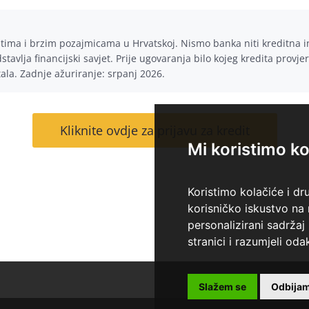
ditima i brzim pozajmicama u Hrvatskoj. Nismo banka niti kreditna 
tavlja financijski savjet. Prije ugovaranja bilo kojeg kredita provje
tala. Zadnje ažuriranje: srpanj 2026.
Kliknite ovdje za prijavu za kredit
Mi koristimo ko
Koristimo kolačiće i dr
korisničko iskustvo na
personalizirani sadržaj 
stranici i razumjeli odak
Slažem se
Odbija