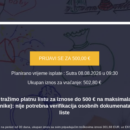
PRIJAVI SE ZA
500,00 €
Planirano vrijeme isplate
: Sutra 08.08.2026 u 09:30
Ukupan iznos za vraćanje:
502,80 €
tražimo platnu listu za iznose do 500 € na maksimal
nike):
nije potrebna verifikacija osobnih dokumenat
liste
na period od 30 dana, ukupan iznos sa svim pripadajućim troškovima iznosi 301,68 EUR, uz EK