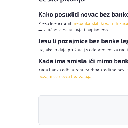
Kako posuditi novac bez bank
Preko licenciranih
nebankarskih kreditnih kuć
— ključno je da su uvjeti napismeno.
Jesu li pozajmice bez banke le
Da, ako ih daje pružatelj s odobrenjem za rad
Kada ima smisla ići mimo ban
Kada banka odbija zahtjev zbog kreditne povije
pozajmice novca bez zaloga
.