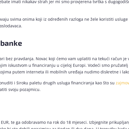
ebate imati nikakav strah jer mi smo provjerena tvrtka s dugogodiš
vaju svima onima koji iz određenih razloga ne žele koristiti usluge
poslodavaca.
z banke
ari bez pravdanja. Novac koji ćemo vam uplatiti na tekući račun je va
m iskustvom u financiranju u cijeloj Europi. Vodeći smo pružatelj f
kojima putem interneta ili mobilnih uređaja nudimo diskretne i la
diti i široku paletu drugih usluga financiranja kao što su
zajmov
atiti svoju pozajmicu.
EUR, te ga odobravamo na rok do 18 mjeseci. Izbjegnite prikupljan
 bi ste dobili pozajmicu za tjedan ili dva dana. U trenutku kada v