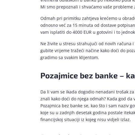
Mi smo prepoznali i shvaćamo vaše probleme z
Odmah pri primitku zahtjeva krećemo u obradu 
odnosno već za 15 minuta od dostave potpisane
vam isplatiti do 4000 EUR u gotovini i to jedno
Ne živite u stresu strahujući od novih računa
gubite vrijeme tražeći načine kako doći do poz
gradimo sa svakim klijentom.
Pozajmice bez banke – k
Da li vam se ikada dogodio nenadani trošak za k
znali kako doći do njega odmah? Kada god da v
Pozajmica bez banke se, kao što i sam naziv go
koje su u zadnjih desetak godina postale itekak
financijskoj situaciji iz kojeg nisu vidjeli izlaz.