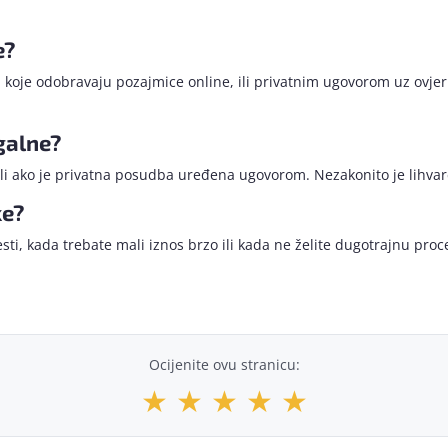
e?
a
koje odobravaju pozajmice online, ili privatnim ugovorom uz ovjer
galne?
 ili ako je privatna posudba uređena ugovorom. Nezakonito je lihv
ke?
sti, kada trebate mali iznos brzo ili kada ne želite dugotrajnu pr
Ocijenite ovu stranicu:
★
★
★
★
★