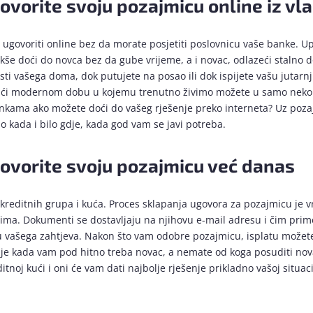
ovorite svoju pozajmicu online iz vl
 ugovoriti online bez da morate posjetiti poslovnicu vaše banke. Up
 lakše doći do novca bez da gube vrijeme, a i novac, odlazeći staln
i vašega doma, dok putujete na posao ili dok ispijete vašu jutarnju
jući modernom dobu u kojemu trenutno živimo možete u samo nekol
bankama ako možete doći do vašeg rješenje preko interneta? Uz poz
 kada i bilo gdje, kada god vam se javi potreba.
ovorite svoju pozajmicu već danas
kreditnih grupa i kuća. Proces sklapanja ugovora za pozajmicu je vr
cima. Dokumenti se dostavljaju na njihovu e-mail adresu i čim pri
odu vašega zahtjeva. Nakon što vam odobre pozajmicu, isplatu možete
nje kada vam pod hitno treba novac, a nemate od koga posuditi nov
noj kući i oni će vam dati najbolje rješenje prikladno vašoj situaci