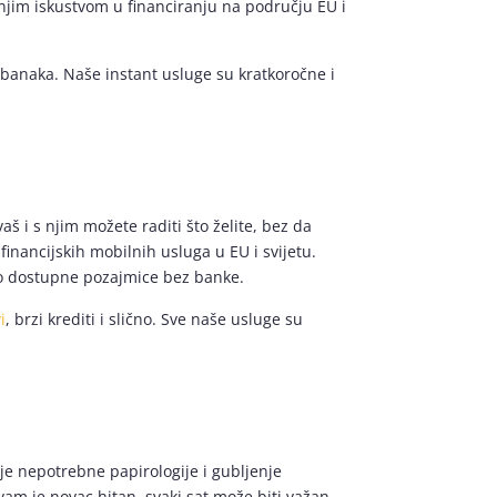
njim iskustvom u financiranju na području EU i
 banaka. Naše instant usluge su kratkoročne i
š i s njim možete raditi što želite, bez da
inancijskih mobilnih usluga u EU i svijetu.
ko dostupne pozajmice bez banke.
i
, brzi krediti i slično. Sve naše usluge su
je nepotrebne papirologije i gubljenje
am je novac hitan, svaki sat može biti važan.