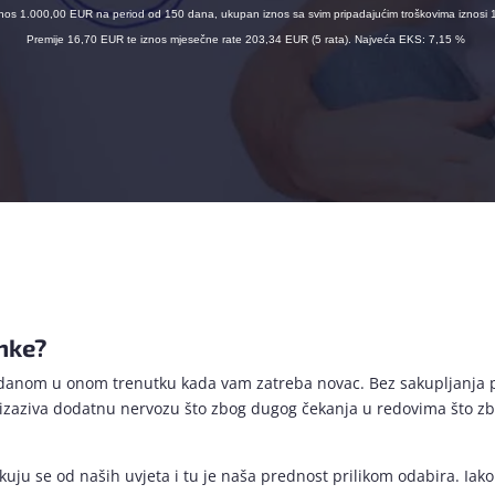
 iznos 1.000,00 EUR na period od 150 dana, ukupan iznos sa svim pripadajućim troškovima iznos
Premije 16,70 EUR te iznos mjesečne rate 203,34 EUR (5 rata). Najveća EKS: 7,15 %
nke?
 danom u onom trenutku kada vam zatreba novac. Bez sakupljanja 
 izaziva dodatnu nervozu što zbog dugog čekanja u redovima što z
kuju se od naših uvjeta i tu je naša prednost prilikom odabira. Iako 