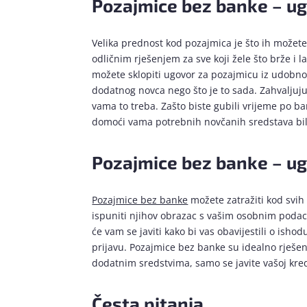
Pozajmice bez banke – ug
Velika prednost kod pozajmica je što ih možete
odličnim rješenjem za sve koji žele što brže i
možete sklopiti ugovor za pozajmicu iz udobnost
dodatnog novca nego što je to sada. Zahvalju
vama to treba. Zašto biste gubili vrijeme po 
domoći vama potrebnih novčanih sredstava bilo
Pozajmice bez banke – ug
Pozajmice bez banke
možete zatražiti kod svih 
ispuniti njihov obrazac s vašim osobnim poda
će vam se javiti kako bi vas obavijestili o ish
prijavu. Pozajmice bez banke su idealno rješe
dodatnim sredstvima, samo se javite vašoj kredit
Česta pitanja