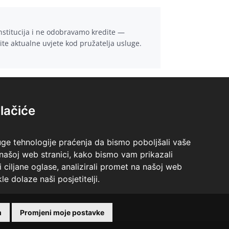
institucija i ne odobravamo kredite —
rite aktualne uvjete kod pružatelja usluge.
lačiće
uge tehnologije praćenja da bismo poboljšali vaše
 našoj web stranici, kako bismo vam prikazali
i ciljane oglase, analizirali promet na našoj web
le dolaze naši posjetitelji.
m
Promjeni moje postavke