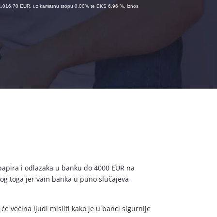
i 1.016,70 EUR, uz kamatnu stopu 0,00% te EKS 6,96 %, iznos
papira i odlazaka u banku do 4000 EUR na
bog toga jer vam banka u puno slučajeva
će većina ljudi misliti kako je u banci sigurnije