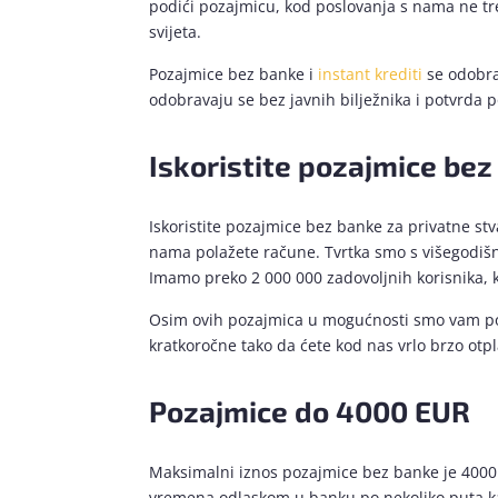
podići pozajmicu, kod poslovanja s nama ne tr
svijeta.
Pozajmice bez banke i
instant krediti
se odobra
odobravaju se bez javnih bilježnika i potvrda 
Iskoristite pozajmice be
Iskoristite pozajmice bez banke za privatne stv
nama polažete račune. Tvrtka smo s višegodišnji
Imamo preko 2 000 000 zadovoljnih korisnika, 
Osim ovih pozajmica u mogućnosti smo vam ponu
kratkoročne tako da ćete kod nas vrlo brzo otpl
Pozajmice do 4000 EUR
Maksimalni iznos pozajmice bez banke je 4000 
vremena odlaskom u banku po nekoliko puta kako