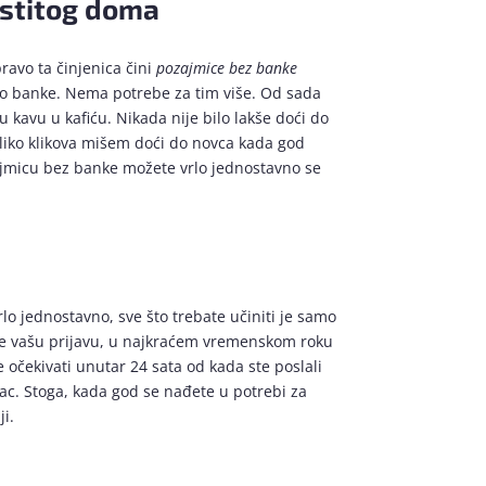
astitog doma
ravo ta činjenica čini
pozajmice bez banke
o do banke. Nema potrebe za tim više. Od sada
 kavu u kafiću. Nikada nije bilo lakše doći do
iko klikova mišem doći do novca kada god
ajmicu bez banke možete vrlo jednostavno se
lo jednostavno, sve što trebate učiniti je samo
me vašu prijavu, u najkraćem vremenskom roku
 očekivati unutar 24 sata od kada ste poslali
ac. Stoga, kada god se nađete u potrebi za
ji.