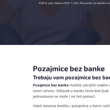
EUR (1 rata). Najveća EKS: 7,15%, Plus kredit: Uz zatraženi
Pozajmice bez banke
Trebaju vam pozajmice bez ba
Pozajmice bez banke
možete zatražiti svakim
svom računu. Odlazak u banku često kod ljudi
jednostavno ne može i ne želi pomoći.
Uvjeti davanja kredita i pozajmica u banci razli