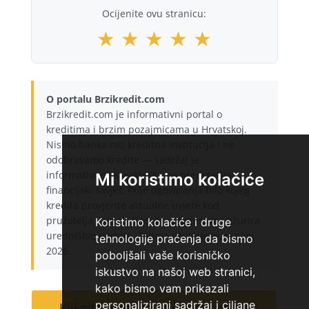
Ocijenite ovu stranicu:
★
★
★
★
★
O portalu Brzikredit.com
Brzikredit.com je informativni portal o
kreditima i brzim pozajmicama u Hrvatskoj.
Nismo banka niti kreditna institucija i ne
odobravamo kredite — sadržaj je
informativnog karaktera i ne predstavlja
Mi koristimo kolačiće
financijski savjet. Prije ugovaranja bilo kojeg
kredita provjerite aktualne uvjete kod
pružatelja usluge. Sadržaj provjerava i ažurira
Koristimo kolačiće i druge
uredništvo portala. Zadnje ažuriranje: srpanj
tehnologije praćenja da bismo
2026.
poboljšali vaše korisničko
iskustvo na našoj web stranici,
kako bismo vam prikazali
personalizirani sadržaj i ciljane
Kliknite ovdje za prijavu za kredit