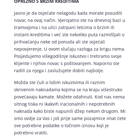
OPREZNO S BRZIM KREDITIMA
Jasno je da osjećate nelagodu kada morate posuditi
novac na ovaj način. Vjerojatno ste na dnevnoj bazi u
tramvajima i na ulici zatrpani letcima o brzim ili
instant-kreditima i već ste nekoliko puta razmišljali o
prihvaćanju neke od ponuda ali ste osjećali
nepovjerenje. U ovom slučaju razloga za brigu nema.
Posjedujemo višegodišnje iskustvo i tretiramo svoje
klijente i njihov novac s poštovanjem. Naporno ste
radili za njega i zaslužujete dobiti najbolje.
Možda ste čuli o lošim iskustvima ili raznim
skrivenim naknadama kojima se na kraju višestruko
povećavaju kamate. Možete odahnuti. Kod nas nema
sitnog tiska ni ikakvih iracionalnih i nepotrebnih
naknada kako biste napunili džep nekom drugom. Mi
smo ovdje za Vas i još prije same pozajmice imat ćete
sve potrebne podatke o točnom iznosu koji je
potrebno vratiti.