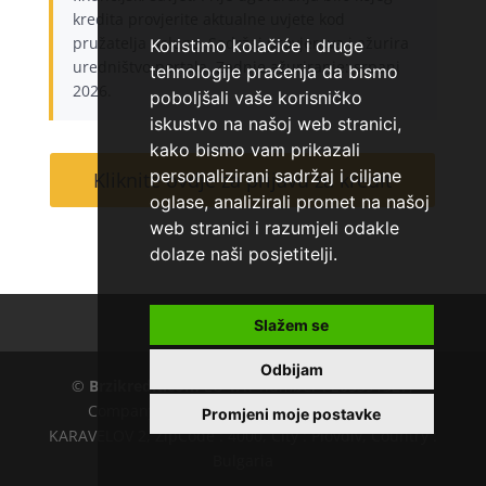
kredita provjerite aktualne uvjete kod
pružatelja usluge. Sadržaj provjerava i ažurira
Koristimo kolačiće i druge
uredništvo portala. Zadnje ažuriranje: srpanj
tehnologije praćenja da bismo
2026.
poboljšali vaše korisničko
iskustvo na našoj web stranici,
kako bismo vam prikazali
personalizirani sadržaj i ciljane
Kliknite ovdje za prijavu za kredit
oglase, analizirali promet na našoj
web stranici i razumjeli odakle
dolaze naši posjetitelji.
Kontakt
O nama
Slažem se
Odbijam
©
Brzikredit.com
EU VAT number : 205391327,
Company :
KD CAPITAL LTD
, Adress : UL.L.
Promjeni moje postavke
KARAVELOV 2, ZipCode : 4000, City : Plovdiv, Country :
Bulgaria