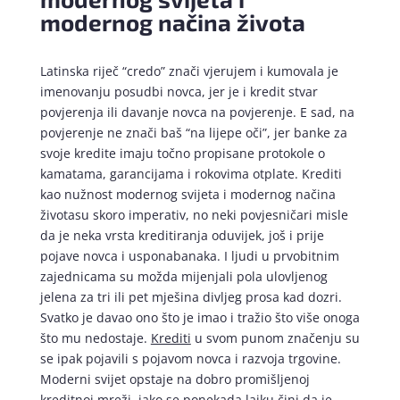
modernog načina života
Latinska riječ “credo” znači vjerujem i kumovala je
imenovanju posudbi novca, jer je i kredit stvar
povjerenja ili davanje novca na povjerenje. E sad, na
povjerenje ne znači baš “na lijepe oči”, jer banke za
svoje kredite imaju točno propisane protokole o
kamatama, garancijama i rokovima otplate. Krediti
kao nužnost modernog svijeta i modernog načina
životasu skoro imperativ, no neki povjesničari misle
da je neka vrsta kreditiranja oduvijek, još i prije
pojave novca i usponabanaka. I ljudi u prvobitnim
zajednicama su možda mijenjali pola ulovljenog
jelena za tri ili pet mješina divljeg prosa kad dozri.
Svatko je davao ono što je imao i tražio što više onoga
što mu nedostaje.
Krediti
u svom punom značenju su
se ipak pojavili s pojavom novca i razvoja trgovine.
Moderni svijet opstaje na dobro promišljenoj
kreditnoj mreži, iako se ponekada laiku čini da je