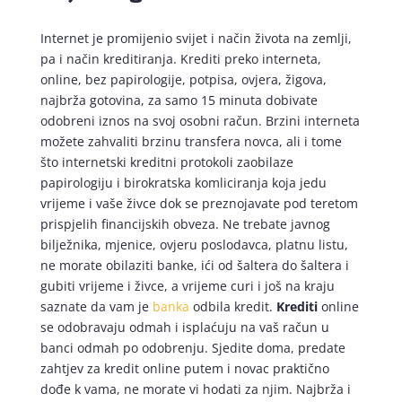
Internet je promijenio svijet i način života na zemlji,
pa i način kreditiranja. Krediti preko interneta,
online, bez papirologije, potpisa, ovjera, žigova,
najbrža gotovina, za samo 15 minuta dobivate
odobreni iznos na svoj osobni račun. Brzini interneta
možete zahvaliti brzinu transfera novca, ali i tome
što internetski kreditni protokoli zaobilaze
papirologiju i birokratska komliciranja koja jedu
vrijeme i vaše živce dok se preznojavate pod teretom
prispjelih financijskih obveza. Ne trebate javnog
bilježnika, mjenice, ovjeru poslodavca, platnu listu,
ne morate obilaziti banke, ići od šaltera do šaltera i
gubiti vrijeme i živce, a vrijeme curi i još na kraju
saznate da vam je
banka
odbila kredit.
Krediti
online
se odobravaju odmah i isplaćuju na vaš račun u
banci odmah po odobrenju. Sjedite doma, predate
zahtjev za kredit online putem i novac praktično
dođe k vama, ne morate vi hodati za njim. Najbrža i