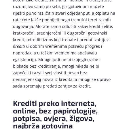
razumljivo samo po sebi, jer gotovinom možete
riješiti puno različitih stvari odjedanput, a otplatu na
rate ćete lakše podnijeti nego trenutni teret raznih
dugovanja. Morate samo odlučiti kakav kredit želite;
kratkoročni, srednjeročni ili dugoročni gotovinski
kredit, odrediti iznos koji trebate i predati zahtjev.
Krediti
u dobrim vremenima pokreću progres i
napredak, a u teškim vremenima spašavaju
egzistenciju. Mnogi ljudi ne bi izbjegli ovrhe i
blokade bez kreditiranja, mnogi nikada ne bi
započeli i razvili svoj vlastiti posao bez
nenamjenskog novca iz kredita, a mnogi se upravo
sada spremaju predati zahtjev za kredit.
Krediti preko interneta,
online, bez papirologije,
potpisa, ovjera, žigova,
najbrža gotovina