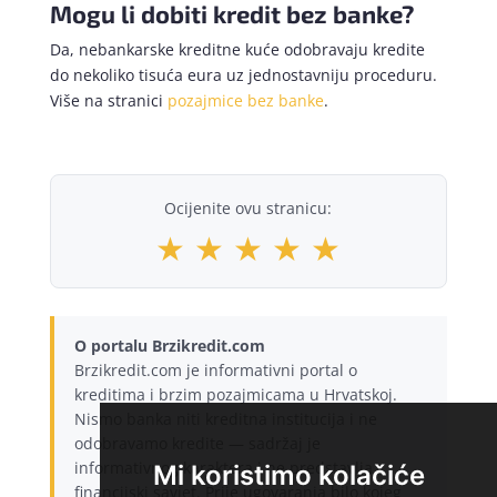
Mogu li dobiti kredit bez banke?
Da, nebankarske kreditne kuće odobravaju kredite
do nekoliko tisuća eura uz jednostavniju proceduru.
Više na stranici
pozajmice bez banke
.
Ocijenite ovu stranicu:
★
★
★
★
★
O portalu Brzikredit.com
Brzikredit.com je informativni portal o
kreditima i brzim pozajmicama u Hrvatskoj.
Nismo banka niti kreditna institucija i ne
odobravamo kredite — sadržaj je
informativnog karaktera i ne predstavlja
Mi koristimo kolačiće
financijski savjet. Prije ugovaranja bilo kojeg