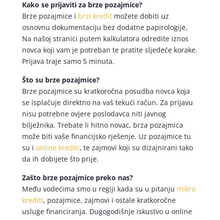
Kako se prijaviti za brze pozajmice?
Brze pozajmice i
brzi kredit
možete dobiti uz
osnovnu dokumentaciju bez dodatne papirologije,
Na našoj stranici putem kalkulatora odredite iznos
novca koji vam je potreban te pratite sljedeće korake.
Prijava traje samo 5 minuta.
Što su brze pozajmice?
Brze pozajmice su kratkoročna posudba novca koja
se isplačuje direktno na vaš tekući račun. Za prijavu
nisu potrebne ovjere poslodavca niti javnog
bilježnika. Trebate li hitno novac, brza pozajmica
može biti vaše financijsko rješenje. Uz pozajmice tu
su i
online krediti
, te zajmovi koji su dizajnirani tako
da ih dobijete što prije.
Zašto brze pozajmice preko nas?
Među vodećima smo u regiji kada su u pitanju
mikro
krediti
, pozajmice, zajmovi i ostale kratkoročne
usluge financiranja. Dugogodišnje iskustvo u online