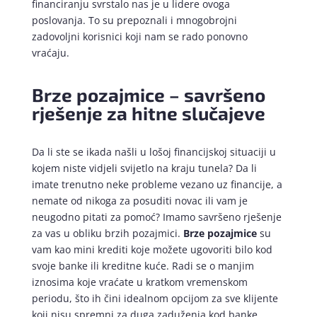
financiranju svrstalo nas je u lidere ovoga
poslovanja. To su prepoznali i mnogobrojni
zadovoljni korisnici koji nam se rado ponovno
vraćaju.
Brze pozajmice – savršeno
rješenje za hitne slučajeve
Da li ste se ikada našli u lošoj financijskoj situaciji u
kojem niste vidjeli svijetlo na kraju tunela? Da li
imate trenutno neke probleme vezano uz financije, a
nemate od nikoga za posuditi novac ili vam je
neugodno pitati za pomoć? Imamo savršeno rješenje
za vas u obliku brzih pozajmici.
Brze pozajmice
su
vam kao mini krediti koje možete ugovoriti bilo kod
svoje banke ili kreditne kuće. Radi se o manjim
iznosima koje vraćate u kratkom vremenskom
periodu, što ih čini idealnom opcijom za sve klijente
koji nisu spremni za duga zaduženja kod banke.