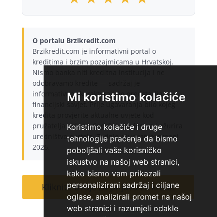
O portalu Brzikredit.com
Brzikredit.com je informativni portal o
kreditima i brzim pozajmicama u Hrvatskoj.
Nismo banka niti kreditna institucija i ne
odobravamo kredite — sadržaj je
informativnog karaktera i ne predstavlja
Mi koristimo kolačiće
financijski savjet. Prije ugovaranja bilo kojeg
kredita provjerite aktualne uvjete kod
pružatelja usluge. Sadržaj provjerava i ažurira
Koristimo kolačiće i druge
uredništvo portala. Zadnje ažuriranje: srpanj
tehnologije praćenja da bismo
2026.
poboljšali vaše korisničko
iskustvo na našoj web stranici,
kako bismo vam prikazali
personalizirani sadržaj i ciljane
Kliknite ovdje za prijavu za kredit
oglase, analizirali promet na našoj
web stranici i razumjeli odakle