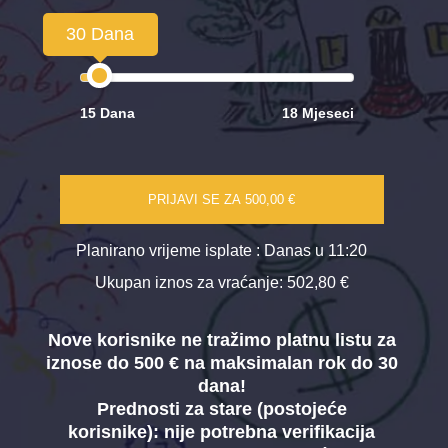
30 Dana
15 Dana
18 Mjeseci
PRIJAVI SE ZA
500,00 €
Planirano vrijeme isplate
: Danas u 11:20
Ukupan iznos za vraćanje:
502,80 €
Nove korisnike ne tražimo platnu listu za
iznose do 500 € na maksimalan rok do 30
dana!
Prednosti za stare (postojeće
korisnike):
nije potrebna verifikacija