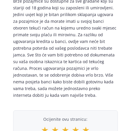
Brze pozajmice su dostupne za sve građane koji su
stariji od 18 godina koji su zaposleni ili umirovljeni.
Jedini uvjet koji je bitan prilikom sklapanja ugovara
za pozajmice je da morate imati u svojoj banci
otvoren tekući račun na kojemu uredno svaki mjesec
primate svoju plaću ili mirovinu. Za razliku od
ugovaranja kredita u banci, ovdje vam neće bit
potrebna potvrda od vašeg poslodavca niti trebate
jamca. Sve što će vam biti potrebno od dokumenata
su vaša osobna iskaznica te kartica od tekućeg
računa. Proces ugovaranja pozajmici je vrlo
jednostavan, te se odobrenje dobiva vrlo brzo. Više
nema posjeta banci kako biste dobili gotovinu kada
vama treba, sada možete jednostavno preko
interneta dobiti ju kada vam najviše treba.
Ocijenite ovu stranicu:
★
★
★
★
★