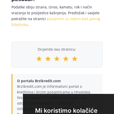
Podatke obiju strana, iznos, kamatu, rok i način
vraćanja te posljedice kašnjenja. Predložak i savjete
potražite na stranici
pozajmice uz ovjeru kod javnog
bilježnika
.
Ocijenite ovu stranicu:
★
★
★
★
★
O portalu Brzikredit.com
Brzikredit.com je informativni portal o
kreditima i brzim pozajmicama u Hrvatskoj.
Nismo banka niti kreditna institucija i ne
odobravamo kredite — sadržaj je
informativnog karaktera i ne predstavlja
Mi koristimo kolačiće