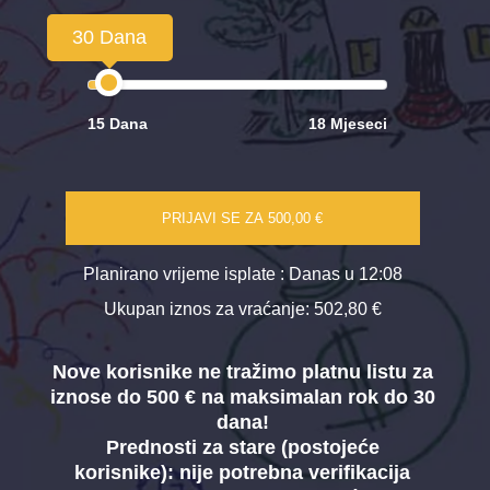
30 Dana
15 Dana
18 Mjeseci
PRIJAVI SE ZA
500,00 €
Planirano vrijeme isplate
: Danas u 12:08
Ukupan iznos za vraćanje:
502,80 €
Nove korisnike ne tražimo platnu listu za
iznose do 500 € na maksimalan rok do 30
dana!
Prednosti za stare (postojeće
korisnike):
nije potrebna verifikacija