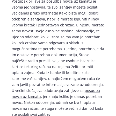
Postupak prijave za posudba novca uz kamatu je
veoma jednostavna, te svoj zahtjev možete poslati
već danas preko interneta! Kako biste mogli dobiti
odobrenje zahtjeva, naprije morate ispuniti njihov
veoma kratak i jednostavan obrazac. U njemu morate
samo navesti svoje osnovne osobne informacije, te
ujedno odabrati koliki iznos zajma vam je potreban i
koji rok otplate vama odgovara u skladu s
mogućnostima te potrebama. Ujedno, potrebno je da
im dostavite potrebnu dokumentaciju, što se
najčešće radi o presliki valjane osobne iskaznice i
kartice tekućeg računa na kojemu želite primiti
uplatu zajma. Kada iz banke ili kreditne kuće
zaprime vaš zahtjev, u najbržem mogućem roku će
vam javiti povratne informacije vezane uz odobrenja.
U većini slučajeva odobravaju zahtjeve za
posudba
novca uz kamatu
, jer znaju koliko je danas potreban
novac. Nakon odobrenja, odmah se bvrši uplata
novca na račun, te stoga možete već isti dan od kada
ste poslali svoj zahtjev!