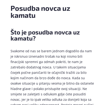
Posudba novca uz
kamatu
Što je posudba novca uz
kamatu?
Svakome od nas se barem jednom dogodilo da nam
je iskrsnuo iznenadni trošak na koji nismo bili
finacijski spremni ga odmah pokriti, te nam je
zatrebalo dodatnog novca. U takvim situacijama
čovjek počne paničariti te očajnički tražiti za bilo
kojim načinom da brzo dođe do novca. Kada su
ovakve situacije u pitanju veoma je bitno da ostanete
hladne glave i polako pristupite ovoj situaciji. Ne
smijete se zaletjeti s odlukom gdje ćete posuditi
novac, jer je to ipak velika odluka za donijeti koja sa
sobom nosi veliku odgovornost. Postoje mnogi načini