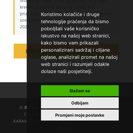
financijski savjet. Prije ugovaranja bilo kojeg
kredita provjerite aktualne uvjete kod
pružatelja usluge. Sadržaj provjerava i ažurira
Koristimo kolačiće i druge
uredništvo portala. Zadnje ažuriranje: srpanj
tehnologije praćenja da bismo
2026.
poboljšali vaše korisničko
iskustvo na našoj web stranici,
kako bismo vam prikazali
personalizirani sadržaj i ciljane
Kliknite ovdje za prijavu za kredit
oglase, analizirali promet na našoj
web stranici i razumjeli odakle
dolaze naši posjetitelji.
Kontakt
O nama
Slažem se
Odbijam
©
Brzikredit.com
EU VAT number : 205391327,
Company :
KD CAPITAL LTD
, Adress : UL.L.
Promjeni moje postavke
KARAVELOV 2, ZipCode : 4000, City : Plovdiv, Country :
Bulgaria