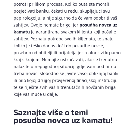
potroši prilikom procesa. Koliko puta ste morali
posjećivati banku, čekati u redu, skupljajući svu
papirologoiju, a nije sigurno da će vam odobriti vaš
zahtjev. Ovdje nemate brige, jer
posudba novca uz
kamatu
je garantirana svakom klijentu koji pošalje
zahtjev. Poznaju potrebe svojih klijenata, te znaju
koliko je teško danas doći do posudbe novce,
posebno od obitelji ili prijatelja jer realno svi krpamo
kraj s krajem. Nemojte ustručavati, ako se trenutno
nalazite u nepogodnoj situaciji gdje vam pod hitno
treba novac, slobodno se javite vašoj obližnjoj banki
ili bilo kojoj drugoj provjerenoj finacijskoj instituciji,
te se riješite svih vaših trenutačnih novčanih briga
koje vas muče u dalje.
Saznajte više o temi
posudba novca uz kamatu!