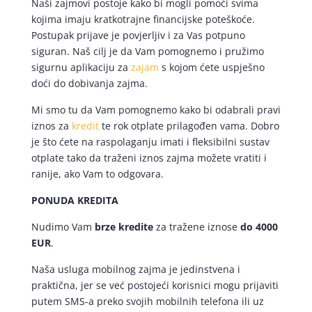
Naši zajmovi postoje kako bi mogli pomoći svima
kojima imaju kratkotrajne financijske poteškoće.
Postupak prijave je povjerljiv i za Vas potpuno
siguran. Naš cilj je da Vam pomognemo i pružimo
sigurnu aplikaciju za
zajam
s kojom ćete uspješno
doći do dobivanja zajma.
Mi smo tu da Vam pomognemo kako bi odabrali pravi
iznos za
kredit
te rok otplate prilagođen vama. Dobro
je što ćete na raspolaganju imati i fleksibilni sustav
otplate tako da traženi iznos zajma možete vratiti i
ranije, ako Vam to odgovara.
PONUDA KREDITA
Nudimo Vam
brze kredite
za tražene iznose
do 4000
EUR
.
Naša usluga mobilnog zajma je jedinstvena i
praktična, jer se već postojeći korisnici mogu prijaviti
putem SMS-a preko svojih mobilnih telefona ili uz