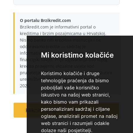
O portalu Brzikredit.com
Brzikredit.com je informativni portal o
kreditima i brzim pozajmicama u Hrvatskoj.
Nismo banka niti kreditna institucija i ne
odobravamo kredite — sadržaj je
informativnog karaktera i ne predstavlja
Mi koristimo kolačiće
financijski savjet. Prije ugovaranja bilo kojeg
kredita provjerite aktualne uvjete kod
pružatelja usluge. Sadržaj provjerava i ažurira
Koristimo kolačiće i druge
uredništvo portala. Zadnje ažuriranje: srpanj
tehnologije praćenja da bismo
2026.
poboljšali vaše korisničko
iskustvo na našoj web stranici,
kako bismo vam prikazali
personalizirani sadržaj i ciljane
Kliknite ovdje za prijavu za kredit
oglase, analizirali promet na našoj
web stranici i razumjeli odakle
dolaze naši posjetitelji.