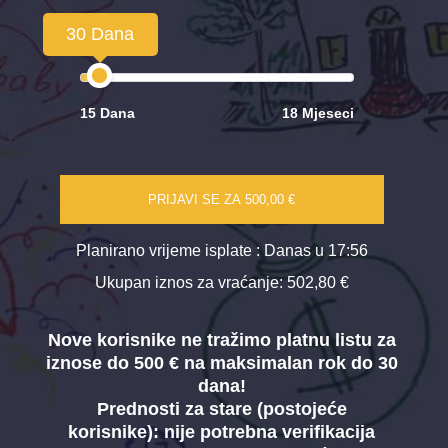
30 Dana
15 Dana
18 Mjeseci
PRIJAVI SE ZA
500,00 €
Planirano vrijeme isplate
: Danas u 17:56
Ukupan iznos za vraćanje:
502,80 €
Nove korisnike ne tražimo platnu listu za
iznose do 500 € na maksimalan rok do 30
dana!
Prednosti za stare (postojeće
korisnike):
nije potrebna verifikacija