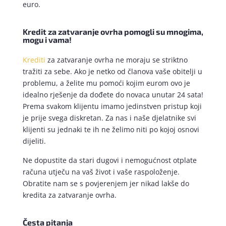
euro.
Kredit za zatvaranje ovrha pomogli su mnogima,
mogu i vama!
Krediti
za zatvaranje ovrha ne moraju se striktno
tražiti za sebe. Ako je netko od članova vaše obitelji u
problemu, a želite mu pomoći kojim eurom ovo je
idealno rješenje da dođete do novaca unutar 24 sata!
Prema svakom klijentu imamo jedinstven pristup koji
je prije svega diskretan. Za nas i naše djelatnike svi
klijenti su jednaki te ih ne želimo niti po kojoj osnovi
dijeliti.
Ne dopustite da stari dugovi i nemogućnost otplate
računa utječu na vaš život i vaše raspoloženje.
Obratite nam se s povjerenjem jer nikad lakše do
kredita za zatvaranje ovrha.
Česta pitanja