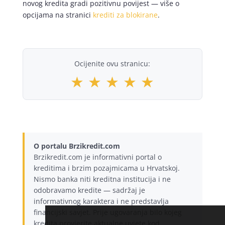
novog kredita gradi pozitivnu povijest — više o
opcijama na stranici
krediti za blokirane
.
Ocijenite ovu stranicu:
★
★
★
★
★
O portalu Brzikredit.com
Brzikredit.com je informativni portal o
kreditima i brzim pozajmicama u Hrvatskoj.
Nismo banka niti kreditna institucija i ne
odobravamo kredite — sadržaj je
informativnog karaktera i ne predstavlja
financijski savjet. Prije ugovaranja bilo kojeg
kredita provjerite aktualne uvjete kod