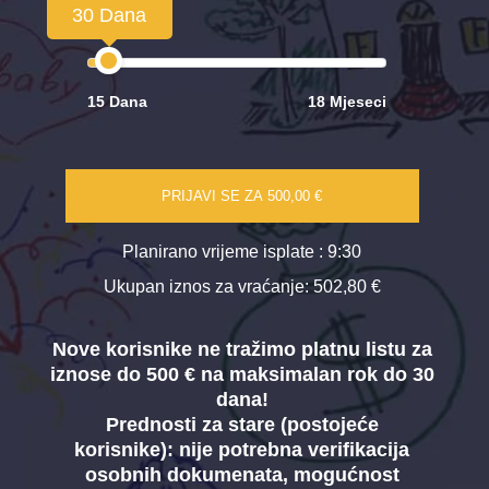
30 Dana
15 Dana
18 Mjeseci
PRIJAVI SE ZA
500,00 €
Planirano vrijeme isplate
: 9:30
Ukupan iznos za vraćanje:
502,80 €
Nove korisnike ne tražimo platnu listu za
iznose do 500 € na maksimalan rok do 30
dana!
Prednosti za stare (postojeće
korisnike):
nije potrebna verifikacija
osobnih dokumenata, mogućnost