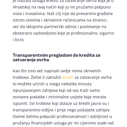
je nastala usluga krediti za zatvaranje ovrha koja je u
Hrvatskoj na ovaj način koji ju mi pružamo potpuno
nova i inovativna. Naš cilj nije da prevarimo građane
sitnim slovima i skrivenim rečenicama na stranici,
već da sklopimo partnerski odnos i poslovanje na
obostrano zadovoljstvo koje je profesionalno, sigurno
i brzo.
Transparentnim pregledom do kredita za
zatvaranje ovrha
Kao što smo već napisali ovdje nema skrivenih
troškova. Želite li zatražiti
kredit
za zatvaranje ovrha
to možete učiniti u svega nekoliko minuta
ispunjavanjem zahtjeva koji od vas traži samo
osnovne podatke i minimalne uvijete koje morate
ispuniti. Svi troškovi koji dolaze uz kredit jasno su i
transparentno vidljivi i prije nego pošaljete zahtjev.
Ovime želimo pokazati profesionalnost i ozbiljnost u
pružanju financijskih usluga jer mi cijenimo svaki vaš