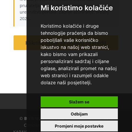
pružatelja usluge. Sadržaj provjerava i ažurira
Mi koristimo kolačiće
uredništvo portala. Zadnje ažuriranje: srpanj
2026.
Koristimo kolačiće i druge
tehnologije praćenja da bismo
poboljšali vaše korisničko
Kliknite ovdje za prijavu za kredit
iskustvo na našoj web stranici,
kako bismo vam prikazali
personalizirani sadržaj i ciljane
oglase, analizirali promet na našoj
web stranici i razumjeli odakle
dolaze naši posjetitelji.
Kontakt
O nama
Slažem se
Odbijam
©
Brzikredit.com
EU VAT number : 205391327,
Company :
KD CAPITAL LTD
, Adress : UL.L.
Promjeni moje postavke
KARAVELOV 2, ZipCode : 4000, City : Plovdiv, Country :