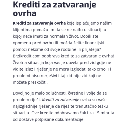
Krediti za zatvaranje
ovrha
Krediti za zatvaranje ovrha
koje isplaćujemo našim
klijentima pomažu im da se ne nađu u situaciji u
kojoj neće imati za normalan život. Dobili ste
opomenu pred ovrhu ili možda želite financijski
pomoći nekome od svoje rodbine ili prijatelja?
Brzikredit.com odobrava kredite za zatvaranje ovrha!
Životna situacija koja vas je dovela pred zid gdje ne
vidite izlaz i rješenje ne mora izgledati tako crno. Ti
problemi nisu nerješivi i taj zid nije zid koji ne
možete preskočiti.
Dovoljno je malo odlučnosti, čvrstine i volje da se
problem riješi.
Krediti za zatvaranje
ovrha su vaše
najizglednije rješenje da riješite trenutačno tešku
situaciju. Ove kredite odobravamo čak i za 15 minuta
od dostave potpisane dokumentacije.