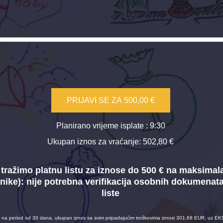
PRIJAVI SE ZA
500,00 €
Planirano vrijeme isplate
: 9:30
Ukupan iznos za vraćanje:
502,80 €
tražimo platnu listu za iznose do 500 € na maksimal
nike):
nije potrebna verifikacija osobnih dokumenat
liste
na period od 30 dana, ukupan iznos sa svim pripadajućim troškovima iznosi 301,68 EUR, uz EK