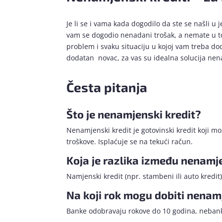
Je li se i vama kada dogodilo da ste se našli u 
vam se dogodio nenadani trošak, a nemate u tom
problem i svaku situaciju u kojoj vam treba dod
dodatan novac, za vas su idealna solucija nena
Česta pitanja
Što je nenamjenski kredit?
Nenamjenski kredit je gotovinski kredit koji m
troškove. Isplaćuje se na tekući račun.
Koja je razlika između nenamj
Namjenski kredit (npr. stambeni ili auto kredit)
Na koji rok mogu dobiti nenam
Banke odobravaju rokove do 10 godina, nebank