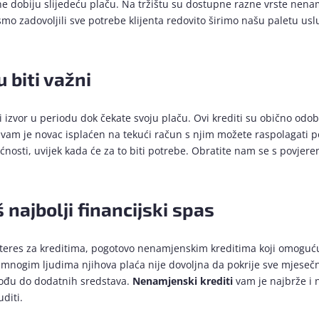
e dobiju slijedeću plaču. Na tržištu su dostupne razne vrste nenamj
 smo zadovoljili sve potrebe klijenta redovito širimo našu paletu
 biti važni
i izvor u periodu dok čekate svoju plaču. Ovi krediti su obično od
m je novac isplaćen na tekući račun s njim možete raspolagati po 
osti, uvijek kada će za to biti potrebe. Obratite nam se s povjeren
najbolji financijski spas
teres za kreditima, pogotovo nenamjenskim kreditima koji omogućuj
te mnogim ljudima njihova plaća nije dovoljna da pokrije sve mjeseč
dođu do dodatnih sredstava.
Nenamjenski krediti
vam je najbrže i 
diti.