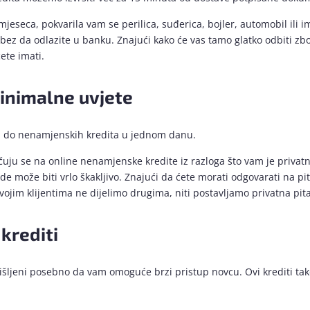
eseca, pokvarila vam se perilica, suđerica, bojler, automobil ili im
bez da odlazite u banku. Znajući kako će vas tamo glatko odbiti zb
ete imati.
inimalne uvjete
u do nenamjenskih kredita u jednom danu.
učuju se na online nenamjenske kredite iz razloga što vam je privat
ude može biti vrlo škakljivo. Znajući da ćete morati odgovarati na p
svojim klijentima ne dijelimo drugima, niti postavljamo privatna pita
krediti
išljeni posebno da vam omoguće brzi pristup novcu. Ovi krediti tak