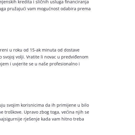
enskih kredita i sličnih usluga financiranja
 usluga pružajući vam mogućnost odabira prema
obreni u roku od 15-ak minuta od dostave
svojoj volji. Vratite li novac u predviđenom
jem i uvjerite se u naše profesionalno i
u svojim korisnicima da ih primijene u bilo
ne troškove. Upravo zbog toga, većina njih se
najsigurnije rješenje kada vam hitno treba