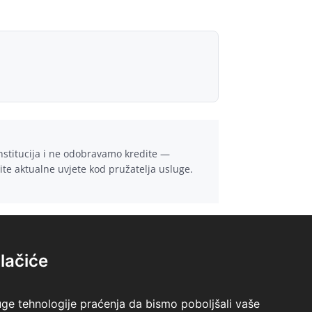
institucija i ne odobravamo kredite —
rite aktualne uvjete kod pružatelja usluge.
lačiće
uge tehnologije praćenja da bismo poboljšali vaše