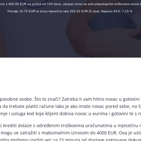
 iznos 1.000,00 EUR na period od 150 dana, ukupan iznos sa svim pripadajućim troškovima iznos
Premije 16,70 EUR te iznos mjesečne rate 203,34 EUR (5 rata). Najveća EKS: 7,15 %
osobne osobe. Što to znači? Zatreba li vam hitno novac u gotovini 
a da trebate platiti račune lako je ako imate novac pored sebe, no š
je i usluga kod koje klijent dobiva novac u eurima i gotovini te s n
ki krediti dolaze s određenim troškovima uračunatima u mjesečnu r
iti mogu se zatražiti s maksimalnim iznosom do 4000 EUR. Ova je usl
redita možemo izvršiti već za 15 minuta od dostave potpisane doku