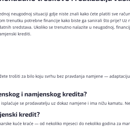
jednoj neugodnoj situaciji gdje niste znali kako ćete platiti sve ra
 trenutku potrebne financije kako biste ga sanirali što prije? Uz ne
atnih sredstava. Ukoliko se trenutno nalazite u neugodnoj, financij
mjenski krediti.
ožete trošiti za bilo koju svrhu bez pravdanja namjene — adaptaciju
enskog i namjenskog kredita?
 isplaćuje se prodavatelju uz dokaz namjene i ima nižu kamatu. Nenam
jenski kredit?
arske kuće kraće — od nekoliko mjeseci do nekoliko godina za manj