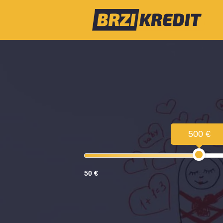
500 €
50 €