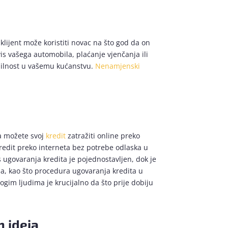
lijent može koristiti novac na što god da on
is vašega automobila, plaćanje vjenčanja ili
tabilnost u vašemu kućanstvu.
Nenamjenski
da možete svoj
kredit
zatražiti online preko
redit preko interneta bez potrebe odlaska u
 ugovaranja kredita je pojednostavljen, dok je
esa, kao što procedura ugovaranja kredita u
gim ljudima je krucijalno da što prije dobiju
h ideja