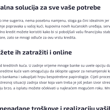
alna solucija za sve vaše potrebe
o ime sugerira, nema posebnu namjenu, stoga ga čini idealnim jer k
anje popravaka u vašoj kući, kupovina novih kućanskih uređaja, serv
no kredit možete koristiti kako bi si poboljšali vašu financijsku s
ore, zato se mnogi odluče za ovu vrstu kredita.
ete ih zatražiti i online
od kreditnih kuća. U zadnje vrijeme mnoge banke su uvele opciju 
 kreditne kuće vam omogućuju da sklopite ugovor za nenamjenski k
 bankama i sakupljati hrpu bespotrebne papirologije. Cijeli proces
resnoj situaciji zadnja stvar koja vam treba je još jedan izvor str
vaju brzo, a isplatu možete očekivati u najkraćem mogućem roku. Mno
nenadane troškove i realizaciju vaši