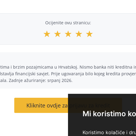
Ocijenite ovu stranicu:
★
★
★
★
★
ditima i brzim pozajmicama u Hrvatskoj. Nismo banka niti kreditna 
tavlja financijski savjet. Prije ugovaranja bilo kojeg kredita provje
tala. Zadnje ažuriranje: srpanj 2026.
Kliknite ovdje za prijavu za kredit
Mi koristimo ko
Koristimo kolačiće i dr