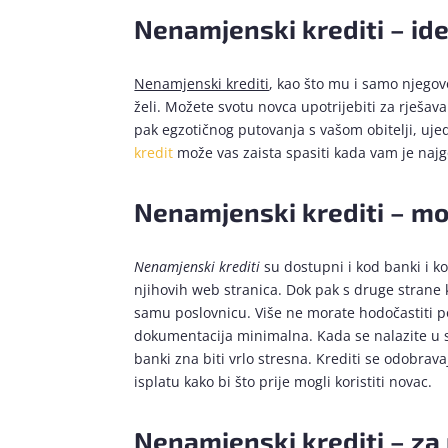
Nenamjenski krediti – ide
Nenamjenski krediti
, kao što mu i samo njegov
želi. Možete svotu novca upotrijebiti za rješav
pak egzotičnog putovanja s vašom obitelji, ujed
kredit
može vas zaista spasiti kada vam je najg
Nenamjenski krediti – mož
Nenamjenski krediti
su dostupni i kod banki i k
njihovih web stranica. Dok pak s druge strane
samu poslovnicu. Više ne morate hodočastiti po
dokumentacija minimalna. Kada se nalazite u st
banki zna biti vrlo stresna. Krediti se odobra
isplatu kako bi što prije mogli koristiti novac.
Nenamjenski krediti – za 