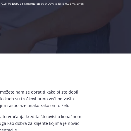
i 1.016,70 EUR, uz kamatnu stopu 0,00% te EKS 6,96 %, iznos
možete nam se obratiti kako bi ste dobili
to kada su troškovi puno veći od vaših
jim raspolaže onako kako on to želi.
atu vračanja kredita što ovisi o konačnom
uga kao dobra za klijente kojima je novac
mentacije.