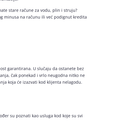
ate stare račune za vodu, plin i struju?
og minusa na računu ili već podignut kredita
nost garantirana. U slučaju da ostanete bez
itanja, čak ponekad i vrlo neugodna nitko ne
nja koja će izazvati kod klijenta nelagodu.
ođer su poznati kao usluga kod koje su svi