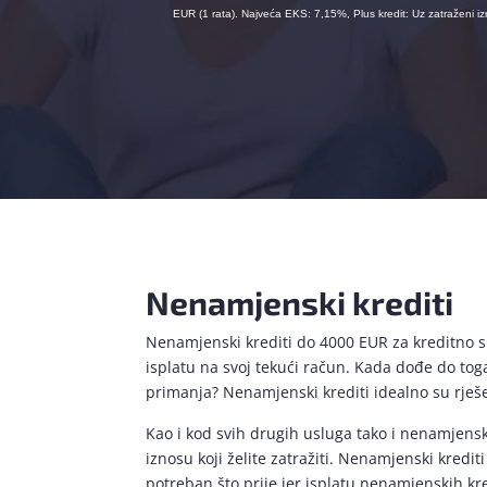
EUR (1 rata). Najveća EKS: 7,15%, Plus kredit: Uz zatraženi
Nenamjenski krediti
Nenamjenski krediti do 4000 EUR za kreditno sp
isplatu na svoj tekući račun. Kada dođe do tog
primanja? Nenamjenski krediti idealno su rješen
Kao i kod svih drugih usluga tako i nenamjens
iznosu koji želite zatražiti. Nenamjenski kred
potreban što prije jer isplatu nenamjenskih k