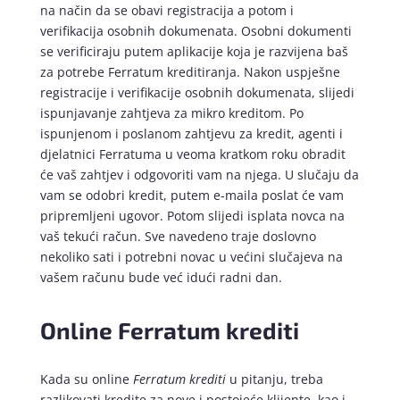
na način da se obavi registracija a potom i
verifikacija osobnih dokumenata. Osobni dokumenti
se verificiraju putem aplikacije koja je razvijena baš
za potrebe Ferratum kreditiranja. Nakon uspješne
registracije i verifikacije osobnih dokumenata, slijedi
ispunjavanje zahtjeva za mikro kreditom. Po
ispunjenom i poslanom zahtjevu za kredit, agenti i
djelatnici Ferratuma u veoma kratkom roku obradit
će vaš zahtjev i odgovoriti vam na njega. U slučaju da
vam se odobri kredit, putem e-maila poslat će vam
pripremljeni ugovor. Potom slijedi isplata novca na
vaš tekući račun. Sve navedeno traje doslovno
nekoliko sati i potrebni novac u većini slučajeva na
vašem računu bude već idući radni dan.
Online Ferratum krediti
Kada su online
Ferratum krediti
u pitanju, treba
razlikovati kredite za nove i postojeće klijente, kao i