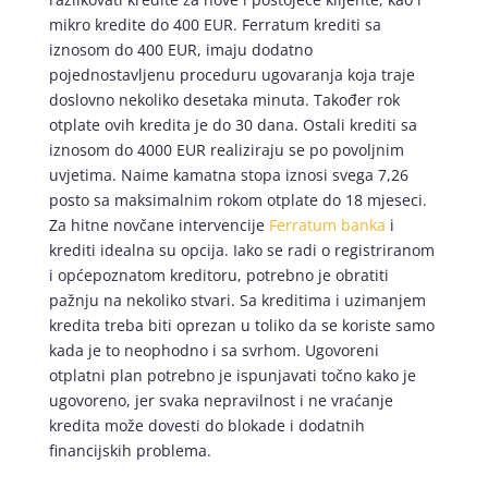
mikro kredite do 400 EUR. Ferratum krediti sa
iznosom do 400 EUR, imaju dodatno
pojednostavljenu proceduru ugovaranja koja traje
doslovno nekoliko desetaka minuta. Također rok
otplate ovih kredita je do 30 dana. Ostali krediti sa
iznosom do 4000 EUR realiziraju se po povoljnim
uvjetima. Naime kamatna stopa iznosi svega 7,26
posto sa maksimalnim rokom otplate do 18 mjeseci.
Za hitne novčane intervencije
Ferratum banka
i
krediti idealna su opcija. Iako se radi o registriranom
i općepoznatom kreditoru, potrebno je obratiti
pažnju na nekoliko stvari. Sa kreditima i uzimanjem
kredita treba biti oprezan u toliko da se koriste samo
kada je to neophodno i sa svrhom. Ugovoreni
otplatni plan potrebno je ispunjavati točno kako je
ugovoreno, jer svaka nepravilnost i ne vraćanje
kredita može dovesti do blokade i dodatnih
financijskih problema.