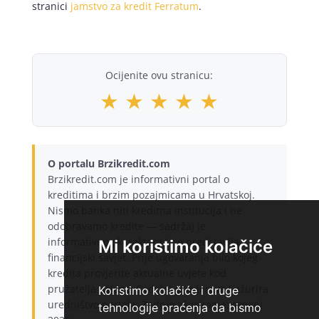
stranici
jamstvo za kredit Ferratum
.
Ocijenite ovu stranicu:
★
★
★
★
★
O portalu Brzikredit.com
Brzikredit.com je informativni portal o
kreditima i brzim pozajmicama u Hrvatskoj.
Nismo banka niti kreditna institucija i ne
odobravamo kredite — sadržaj je
informativnog karaktera i ne predstavlja
Mi koristimo kolačiće
financijski savjet. Prije ugovaranja bilo kojeg
kredita provjerite aktualne uvjete kod
pružatelja usluge. Sadržaj provjerava i ažurira
Koristimo kolačiće i druge
uredništvo portala. Zadnje ažuriranje: srpanj
tehnologije praćenja da bismo