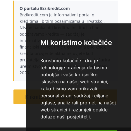
O portalu Brzikredit.com
Brzikredit.com je informativni portal o
kreditima i brzim pozajmicama u Hrvatskoj.
Nismo banka niti kreditna institucija i ne
odobravamo kredite — sadržaj je
informativnog karaktera i ne predstavlja
Mi koristimo kolačiće
financijski savjet. Prije ugovaranja bilo kojeg
kredita provjerite aktualne uvjete kod
pružatelja usluge. Sadržaj provjerava i ažurira
Koristimo kolačiće i druge
uredništvo portala. Zadnje ažuriranje: srpanj
tehnologije praćenja da bismo
2026.
poboljšali vaše korisničko
iskustvo na našoj web stranici,
kako bismo vam prikazali
personalizirani sadržaj i ciljane
Kliknite ovdje za prijavu za kredit
oglase, analizirali promet na našoj
web stranici i razumjeli odakle
dolaze naši posjetitelji.