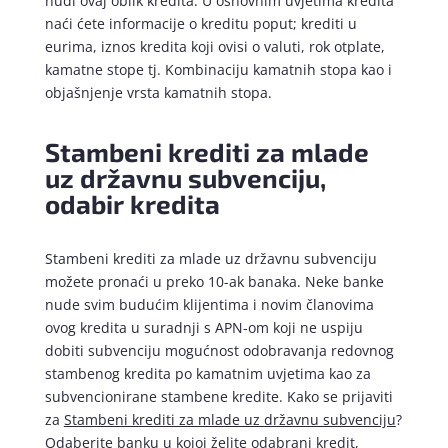
nudi ovaj oblik kredita. U osnovnim uvjetima kredita
naći ćete informacije o kreditu poput; krediti u
eurima, iznos kredita koji ovisi o valuti, rok otplate,
kamatne stope tj. Kombinaciju kamatnih stopa kao i
objašnjenje vrsta kamatnih stopa.
Stambeni krediti za mlade
uz državnu subvenciju,
odabir kredita
Stambeni krediti za mlade uz državnu subvenciju
možete pronaći u preko 10-ak banaka. Neke banke
nude svim budućim klijentima i novim članovima
ovog kredita u suradnji s APN-om koji ne uspiju
dobiti subvenciju mogućnost odobravanja redovnog
stambenog kredita po kamatnim uvjetima kao za
subvencionirane stambene kredite. Kako se prijaviti
za
Stambeni krediti za mlade uz državnu subvenciju
?
Odaberite banku u kojoj želite odabrani kredit,