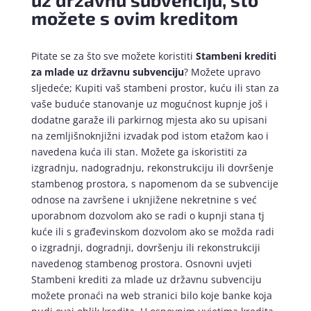
možete s ovim kreditom
Pitate se za što sve možete koristiti
Stambeni krediti
za mlade uz državnu subvenciju
? Možete upravo
sljedeće; Kupiti vaš stambeni prostor, kuću ili stan za
vaše buduće stanovanje uz mogućnost kupnje još i
dodatne garaže ili parkirnog mjesta ako su upisani
na zemljišnoknjižni izvadak pod istom etažom kao i
navedena kuća ili stan. Možete ga iskoristiti za
izgradnju, nadogradnju, rekonstrukciju ili dovršenje
stambenog prostora, s napomenom da se subvencije
odnose na završene i uknjižene nekretnine s već
uporabnom dozvolom ako se radi o kupnji stana tj
kuće ili s građevinskom dozvolom ako se možda radi
o izgradnji, dogradnji, dovršenju ili rekonstrukciji
navedenog stambenog prostora. Osnovni uvjeti
Stambeni krediti za mlade uz državnu subvenciju
možete pronaći na web stranici bilo koje banke koja