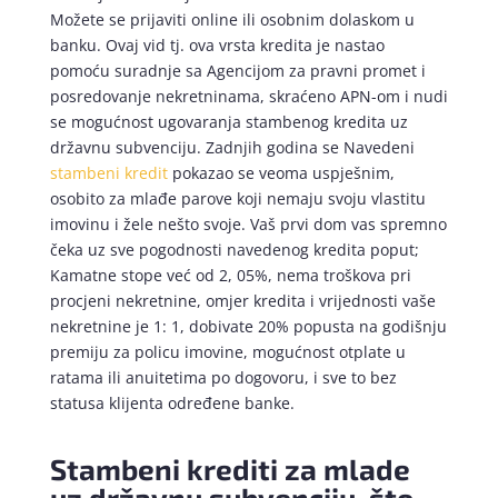
Možete se prijaviti online ili osobnim dolaskom u
banku. Ovaj vid tj. ova vrsta kredita je nastao
pomoću suradnje sa Agencijom za pravni promet i
posredovanje nekretninama, skraćeno APN-om i nudi
se mogućnost ugovaranja stambenog kredita uz
državnu subvenciju. Zadnjih godina se Navedeni
stambeni kredit
pokazao se veoma uspješnim,
osobito za mlađe parove koji nemaju svoju vlastitu
imovinu i žele nešto svoje. Vaš prvi dom vas spremno
čeka uz sve pogodnosti navedenog kredita poput;
Kamatne stope već od 2, 05%, nema troškova pri
procjeni nekretnine, omjer kredita i vrijednosti vaše
nekretnine je 1: 1, dobivate 20% popusta na godišnju
premiju za policu imovine, mogućnost otplate u
ratama ili anuitetima po dogovoru, i sve to bez
statusa klijenta određene banke.
Stambeni krediti za mlade
uz državnu subvenciju, što