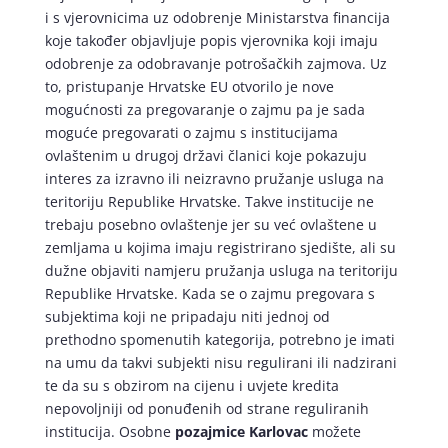
i s vjerovnicima uz odobrenje Ministarstva financija
koje također objavljuje popis vjerovnika koji imaju
odobrenje za odobravanje potrošačkih zajmova. Uz
to, pristupanje Hrvatske EU otvorilo je nove
mogućnosti za pregovaranje o zajmu pa je sada
moguće pregovarati o zajmu s institucijama
ovlaštenim u drugoj državi članici koje pokazuju
interes za izravno ili neizravno pružanje usluga na
teritoriju Republike Hrvatske. Takve institucije ne
trebaju posebno ovlaštenje jer su već ovlaštene u
zemljama u kojima imaju registrirano sjedište, ali su
dužne objaviti namjeru pružanja usluga na teritoriju
Republike Hrvatske. Kada se o zajmu pregovara s
subjektima koji ne pripadaju niti jednoj od
prethodno spomenutih kategorija, potrebno je imati
na umu da takvi subjekti nisu regulirani ili nadzirani
te da su s obzirom na cijenu i uvjete kredita
nepovoljniji od ponuđenih od strane reguliranih
institucija. Osobne
pozajmice Karlovac
možete