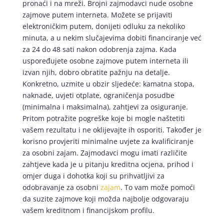
pronaći i na mreži. Brojni zajmodavci nude osobne
zajmove putem interneta. Možete se prijaviti
elektroničkim putem, donijeti odluku za nekoliko
minuta, a u nekim slučajevima dobiti financiranje već
za 24 do 48 sati nakon odobrenja zajma. Kada
uspoređujete osobne zajmove putem interneta ili
izvan njih, dobro obratite pažnju na detalje.
Konkretno, uzmite u obzir sljedeće: kamatna stopa,
naknade, uvjeti otplate, ograničenja posudbe
(minimalna i maksimalna), zahtjevi za osiguranje.
Pritom potražite pogreške koje bi mogle naštetiti
vašem rezultatu i ne oklijevajte ih osporiti. Također je
korisno provjeriti minimalne uvjete za kvalificiranje
za osobni zajam. Zajmodavci mogu imati različite
zahtjeve kada je u pitanju kreditna ocjena, prihod i
omjer duga i dohotka koji su prihvatljivi za
odobravanje za osobni
zajam
. To vam može pomoći
da suzite zajmove koji možda najbolje odgovaraju
vašem kreditnom i financijskom profilu.