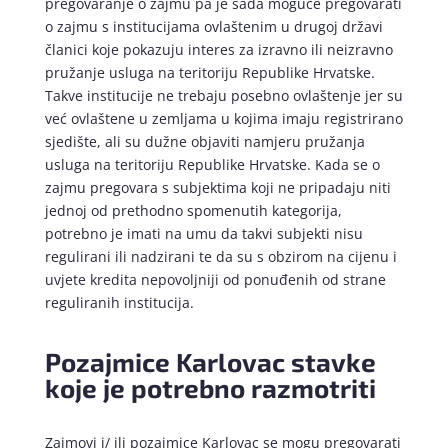
pregovaranje o zajmu pa je sada moguće pregovarati
o zajmu s institucijama ovlaštenim u drugoj državi
članici koje pokazuju interes za izravno ili neizravno
pružanje usluga na teritoriju Republike Hrvatske.
Takve institucije ne trebaju posebno ovlaštenje jer su
već ovlaštene u zemljama u kojima imaju registrirano
sjedište, ali su dužne objaviti namjeru pružanja
usluga na teritoriju Republike Hrvatske. Kada se o
zajmu pregovara s subjektima koji ne pripadaju niti
jednoj od prethodno spomenutih kategorija,
potrebno je imati na umu da takvi subjekti nisu
regulirani ili nadzirani te da su s obzirom na cijenu i
uvjete kredita nepovoljniji od ponuđenih od strane
reguliranih institucija.
Pozajmice Karlovac stavke
koje je potrebno razmotriti
Zajmovi i/ ili pozajmice Karlovac se mogu pregovarati