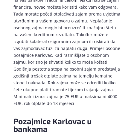
na vaš bankovni račun ili čekom. Nakon što se zajam
financira, novac možete koristiti kako vam odgovara.
Tada morate početi otplaćivati ​​zajam prema uvjetima
utvrđenim u vašem ugovoru o zajmu. Neplaćanje
osobnog zajma moglo bi prouzročiti značajnu štetu
na vašem kreditnom rezultatu. Također možete
izgubiti kolateral osiguranim zajmom ili riskirati da
vas zajmodavac tuži za naplatu duga. Primjer osobne
pozajmice Karlovac. Kad razmišljate o osobnom
zajmu, korisno je shvatiti koliko to može koštati.
Godišnja postotna stopa na osobni zajam predstavlja
godišnji trošak otplate zajma na temelju kamatne
stope i naknada. Rok zajma može se odrediti koliko
ćete ukupno platiti kamate tijekom trajanja zajma.
Minimalni iznos zajma je 75 EUR a maksimalni 4000
EUR, rok otplate do 18 mjeseci
Pozajmice Karlovac u
bankama