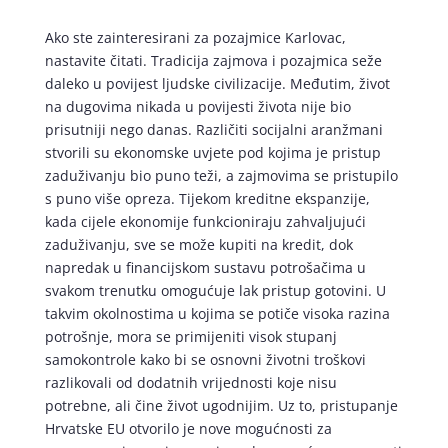
Ako ste zainteresirani za pozajmice Karlovac,
nastavite čitati. Tradicija zajmova i pozajmica seže
daleko u povijest ljudske civilizacije. Međutim, život
na dugovima nikada u povijesti života nije bio
prisutniji nego danas. Različiti socijalni aranžmani
stvorili su ekonomske uvjete pod kojima je pristup
zaduživanju bio puno teži, a zajmovima se pristupilo
s puno više opreza. Tijekom kreditne ekspanzije,
kada cijele ekonomije funkcioniraju zahvaljujući
zaduživanju, sve se može kupiti na kredit, dok
napredak u financijskom sustavu potrošačima u
svakom trenutku omogućuje lak pristup gotovini. U
takvim okolnostima u kojima se potiče visoka razina
potrošnje, mora se primijeniti visok stupanj
samokontrole kako bi se osnovni životni troškovi
razlikovali od dodatnih vrijednosti koje nisu
potrebne, ali čine život ugodnijim. Uz to, pristupanje
Hrvatske EU otvorilo je nove mogućnosti za