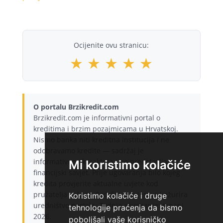
Ocijenite ovu stranicu:
★
★
★
★
★
O portalu Brzikredit.com
Brzikredit.com je informativni portal o
kreditima i brzim pozajmicama u Hrvatskoj.
Nismo banka niti kreditna institucija i ne
odobravamo kredite — sadržaj je
informativnog karaktera i ne predstavlja
Mi koristimo kolačiće
financijski savjet. Prije ugovaranja bilo kojeg
kredita provjerite aktualne uvjete kod
pružatelja usluge. Sadržaj provjerava i ažurira
Koristimo kolačiće i druge
uredništvo portala. Zadnje ažuriranje: srpanj
tehnologije praćenja da bismo
2026.
poboljšali vaše korisničko