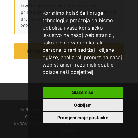
kredita provjerite aktualne uvjete kod
pružatelja usluge. Sadržaj provjerava i ažurira
Koristimo kolačiće i druge
uredništvo portala. Zadnje ažuriranje: srpanj
tehnologije praćenja da bismo
2026.
poboljšali vaše korisničko
iskustvo na našoj web stranici,
kako bismo vam prikazali
personalizirani sadržaj i ciljane
Kliknite ovdje za prijavu za kredit
oglase, analizirali promet na našoj
web stranici i razumjeli odakle
dolaze naši posjetitelji.
Kontakt
O nama
Slažem se
Odbijam
©
Brzikredit.com
EU VAT number : 205391327,
Company :
KD CAPITAL LTD
, Adress : UL.L.
Promjeni moje postavke
KARAVELOV 2, ZipCode : 4000, City : Plovdiv, Country :
Bulgaria