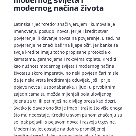
modernog načina života
Latinska riječ “credo” znači vjerujem i kumovala je
imenovanju posudbi novca, jer je i kredit stvar
povjerenja ili davanje novca na povjerenje. E sad, na
povjerenje ne znači baš “na lijepe oči”, jer banke za
svoje kredite imaju točno propisane protokole o
kamatama, garancijama i rokovima otplate. Krediti
kao nužnost modernog svijeta i modernog načina
životasu skoro imperativ, no neki povjesničari misle
da je neka vrsta kreditiranja oduvijek, još i prije
pojave novca i usponabanaka. I ljudi u prvobitnim
zajednicama su možda mijenjali pola ulovljenog
jelena za tri ili pet mješina divljeg prosa kad dozri.
Svatko je davao ono što je imao i tražio što više onoga
što mu nedostaje.
Krediti
u svom punom značenju su
se ipak pojavili s pojavom novca i razvoja trgovine.
Moderni svijet opstaje na dobro promišljenoj
kreditnoj mreži, iako se ponekada laiku čini da je