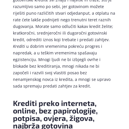
razumljivo samo po sebi, jer gotovinom možete
riješiti puno različitih stvari odjedanput, a otplatu na
rate ćete lakše podnijeti nego trenutni teret raznih
dugovanja. Morate samo odlučiti kakav kredit želite;
kratkoročni, srednjeročni ili dugoročni gotovinski
kredit, odrediti iznos koji trebate i predati zahtjev.
Krediti
u dobrim vremenima pokreću progres i
napredak, a u teškim vremenima spašavaju
egzistenciju. Mnogi ljudi ne bi izbjegli ovrhe i
blokade bez kreditiranja, mnogi nikada ne bi
započeli i razvili svoj vlastiti posao bez
nenamjenskog novca iz kredita, a mnogi se upravo
sada spremaju predati zahtjev za kredit.
Krediti preko interneta,
online, bez papirologije,
potpisa, ovjera, žigova,
najbrža gotovina