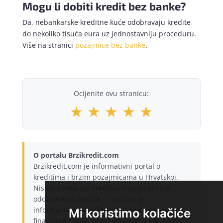
Mogu li dobiti kredit bez banke?
Da, nebankarske kreditne kuće odobravaju kredite
do nekoliko tisuća eura uz jednostavniju proceduru.
Više na stranici
pozajmice bez banke
.
Ocijenite ovu stranicu:
★
★
★
★
★
O portalu Brzikredit.com
Brzikredit.com je informativni portal o
kreditima i brzim pozajmicama u Hrvatskoj.
Nismo banka niti kreditna institucija i ne
odobravamo kredite — sadržaj je
informativnog karaktera i ne predstavlja
Mi koristimo kolačiće
financijski savjet. Prije ugovaranja bilo kojeg