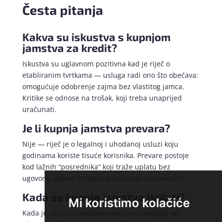
Česta pitanja
Kakva su iskustva s kupnjom
jamstva za kredit?
Iskustva su uglavnom pozitivna kad je riječ o
etabliranim tvrtkama — usluga radi ono što obećava:
omogućuje odobrenje zajma bez vlastitog jamca.
Kritike se odnose na trošak, koji treba unaprijed
uračunati.
Je li kupnja jamstva prevara?
Nije — riječ je o legalnoj i uhodanoj usluzi koju
godinama koriste tisuće korisnika. Prevare postoje
kod lažnih “posrednika” koji traže uplatu bez
ugovora; ugovor i iskazana naknada su obavezni.
Kada se kupnja jamstva isplati?
Mi koristimo kolačiće
Kada je zajam s jamstvom ukupno povoljniji od