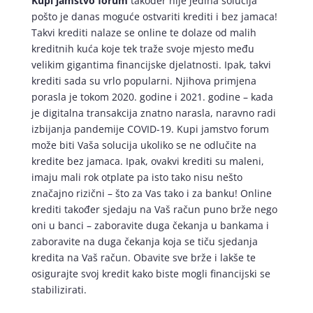
Kupi jamstvo forum
također nije jedina solucija
pošto je danas moguće ostvariti krediti i bez jamaca!
Takvi krediti nalaze se online te dolaze od malih
kreditnih kuća koje tek traže svoje mjesto među
velikim gigantima financijske djelatnosti. Ipak, takvi
krediti sada su vrlo popularni. Njihova primjena
porasla je tokom 2020. godine i 2021. godine – kada
je digitalna transakcija znatno narasla, naravno radi
izbijanja pandemije COVID-19. Kupi jamstvo forum
može biti Vaša solucija ukoliko se ne odlučite na
kredite bez jamaca. Ipak, ovakvi krediti su maleni,
imaju mali rok otplate pa isto tako nisu nešto
značajno rizični – što za Vas tako i za banku! Online
krediti također sjedaju na Vaš račun puno brže nego
oni u banci – zaboravite duga čekanja u bankama i
zaboravite na duga čekanja koja se tiču sjedanja
kredita na Vaš račun. Obavite sve brže i lakše te
osigurajte svoj kredit kako biste mogli financijski se
stabilizirati.