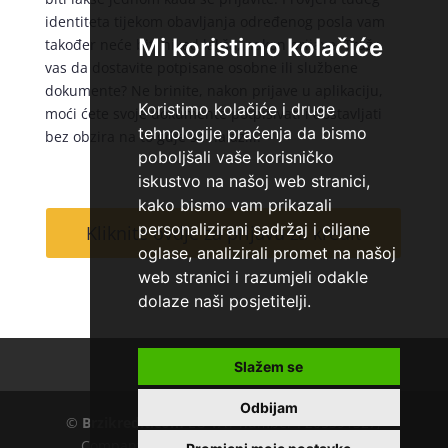
identiteta tijekom obavljanja određenog posla vam
Mi koristimo kolačiće
također neće biti nikad lakša, nakon prijave. Traže
vas da dostavite potpisane osobne ili službene
dokumente? Ne brinite, nakon prijave u aplikaciju,
Koristimo kolačiće i druge
moći ćete svoje dokumente potpisivati i dostavljati
tehnologije praćenja da bismo
bez obzira na to gdje se nalazili.
poboljšali vaše korisničko
iskustvo na našoj web stranici,
kako bismo vam prikazali
personalizirani sadržaj i ciljane
Kliknite ovdje za prijavu za kredit
oglase, analizirali promet na našoj
web stranici i razumjeli odakle
dolaze naši posjetitelji.
Kontakt
O nama
Slažem se
Odbijam
©
Brzikredit.com
EU VAT number : 205391327,
Company :
KD CAPITAL LTD
, Adress : UL.L.