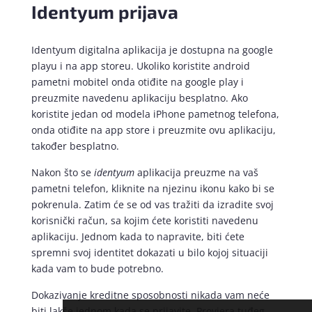
Identyum prijava
Identyum digitalna aplikacija je dostupna na google
playu i na app storeu. Ukoliko koristite android
pametni mobitel onda otiđite na google play i
preuzmite navedenu aplikaciju besplatno. Ako
koristite jedan od modela iPhone pametnog telefona,
onda otiđite na app store i preuzmite ovu aplikaciju,
također besplatno.
Nakon što se
identyum
aplikacija preuzme na vaš
pametni telefon, kliknite na njezinu ikonu kako bi se
pokrenula. Zatim će se od vas tražiti da izradite svoj
korisnički račun, sa kojim ćete koristiti navedenu
aplikaciju. Jednom kada to napravite, biti ćete
spremni svoj identitet dokazati u bilo kojoj situaciji
kada vam to bude potrebno.
Dokazivanje kreditne sposobnosti nikada vam neće
biti lakše jednom kada se prijavite. Provjera tuđeg