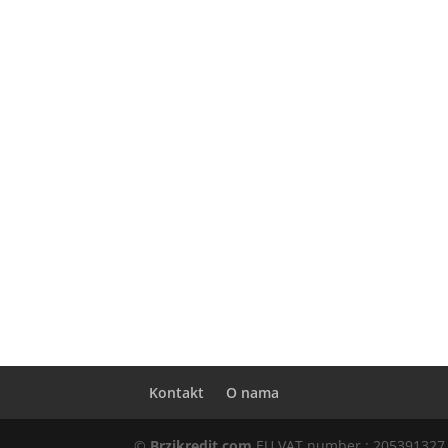
Kontakt
O nama
©
Brzikredit.com
EU VAT number : 205391327