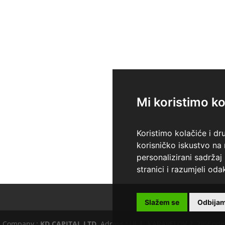
Mi koristimo ko
Koristimo kolačiće i dr
korisničko iskustvo na
personalizirani sadržaj 
stranici i razumjeli odak
Slažem se
Odbija
, Company :
KD CAPITAL LTD
, Adress : UL.L. KARAVELOV 2, ZipCode :