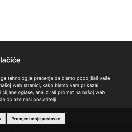
lačiće
uge tehnologije praćenja da bismo poboljšali vaše
 našoj web stranici, kako bismo vam prikazali
i ciljane oglase, analizirali promet na našoj web
le dolaze naši posjetitelji.
m
Promjeni moje postavke
 4000, City : Plovdiv, Country : Bulgaria