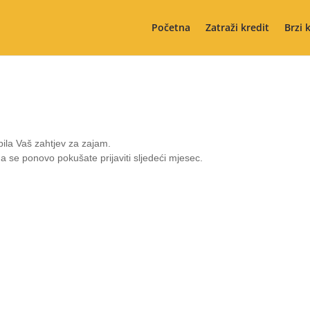
Početna
Zatraži kredit
Brzi 