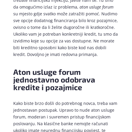
trebate financijsku injekciju, javite nam se. Tu smo
da omogućimo izlaz iz problema,
aton usluge forum
su mjesto gdje svatko može zatražiti pomoć. Nudimo
sve opcije dodatnog financiranja bilo kroz pozajmice,
ovisno o tome da li želite dugoročne ili kratkoročne.
Ukoliko vam je potreban konkretniji kredit, tu smo da
izvidimo koje su opcije za vas dostupne. Ne morate
biti kreditno sposobni kako biste kod nas dobili
kredit. Dovoljno je imati redovna primanja.
Aton usluge forum
jednostavno odobrava
kredite i pozajmice
Kako biste brzo došli do potrebnog novca, treba vam
jednostavan postupak. Upravo to nude aton usluge
forum, moderan i suvremen pristup financijskom
poslovanju. Na klasične banke nemojte računati
ukoliko imate neurednu financijsku povijest, te