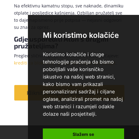
Na efektivnu kamatnu stopu, sve naknade, dinamiku
otplate i posljedice kašnjenja. Ozbiljan pružatelj sve
to daje napismeno prije potpisa — nejasni odgovori
su znak za oprez.
Mi koristimo kolačiće
Gdje usporediti Aton s drugim
pružateljima?
Koristimo kolačiće i druge
Pregled sličnih opcija za blokirane i teže slučajeve:
tehnologije praćenja da bismo
krediti za blokirane
i
pozajmice novca bez zaloga
.
poboljšali vaše korisničko
iskustvo na našoj web stranici,
kako bismo vam prikazali
personalizirani sadržaj i ciljane
Kliknite ovdje za prijavu za kredit
oglase, analizirali promet na našoj
web stranici i razumjeli odakle
dolaze naši posjetitelji.
Kontakt
O nama
Slažem se