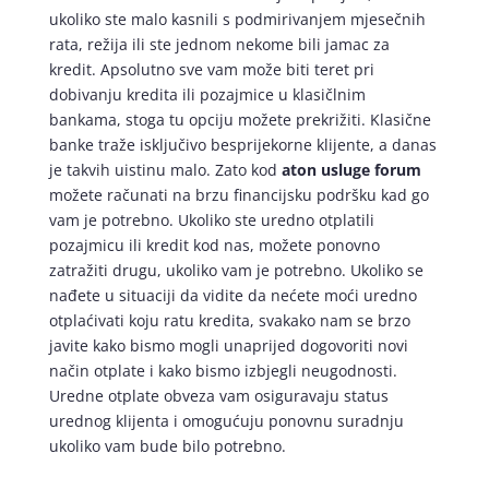
ukoliko ste malo kasnili s podmirivanjem mjesečnih
rata, režija ili ste jednom nekome bili jamac za
kredit. Apsolutno sve vam može biti teret pri
dobivanju kredita ili pozajmice u klasičlnim
bankama, stoga tu opciju možete prekrižiti. Klasične
banke traže isključivo besprijekorne klijente, a danas
je takvih uistinu malo. Zato kod
aton usluge forum
možete računati na brzu financijsku podršku kad go
vam je potrebno. Ukoliko ste uredno otplatili
pozajmicu ili kredit kod nas, možete ponovno
zatražiti drugu, ukoliko vam je potrebno. Ukoliko se
nađete u situaciji da vidite da nećete moći uredno
otplaćivati koju ratu kredita, svakako nam se brzo
javite kako bismo mogli unaprijed dogovoriti novi
način otplate i kako bismo izbjegli neugodnosti.
Uredne otplate obveza vam osiguravaju status
urednog klijenta i omogućuju ponovnu suradnju
ukoliko vam bude bilo potrebno.