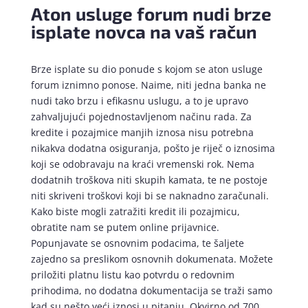
Aton usluge forum nudi brze
isplate novca na vaš račun
Brze isplate su dio ponude s kojom se aton usluge
forum iznimno ponose. Naime, niti jedna banka ne
nudi tako brzu i efikasnu uslugu, a to je upravo
zahvaljujući pojednostavljenom načinu rada. Za
kredite i pozajmice manjih iznosa nisu potrebna
nikakva dodatna osiguranja, pošto je riječ o iznosima
koji se odobravaju na kraći vremenski rok. Nema
dodatnih troškova niti skupih kamata, te ne postoje
niti skriveni troškovi koji bi se naknadno zaračunali.
Kako biste mogli zatražiti kredit ili pozajmicu,
obratite nam se putem online prijavnice.
Popunjavate se osnovnim podacima, te šaljete
zajedno sa preslikom osnovnih dokumenata. Možete
priložiti platnu listu kao potvrdu o redovnim
prihodima, no dodatna dokumentacija se traži samo
kad su nešto veći iznosi u pitanju. Okvirno od 700